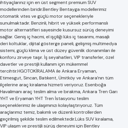
ihtiyaçlarınız için en üst segment premium SUV
modellerinden biridir.Bentley Bentayga modellerimiz
otomatik vites ve güçlü motor seçenekleriyle
sunulmaktadır. Benzinli, hibrit ve yüksek performanslı
motor alternatifleri sayesinde kusursuz sürüş deneyimi
sağlar. Geniş iç hacmi, el işçiliği lüks iç tasarımı, masajlı
deri koltuklar, dijital gösterge paneli, gelişmiş multimedya
sistemi, güçlü klima ve üst düzey güvenlik donanımları ile
konforu zirveye taşır. İş seyahatleri, VIP transferler, özel
davetler ve prestijli kullanım için mükemmel
tercihtir.HGOTOKİRALAMA ile Ankara Eryaman,
Etimesgut, Sincan, Batıkent, Ümitköy ve Ankara’nın tüm
ilçelerine araç kiralama hizmeti veriyoruz. Esenboğa
Havalimanı araç teslim alma ve bırakma, Ankara Tren Garı
YHT ve Eryaman YHT Tren İstasyonu teslim
seçeneklerimiz ile ulaşımınızı kolaylaştırıyoruz. Tüm
araçlarımız temiz, bakımlı ve düzenli kontrollerden
geçirilmiş şekilde teslim edilmektedir.Lüks SUV kiralama,
VIP ulaşım ve prestijli sürüş deneyimi için Bentley