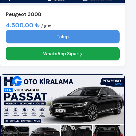
Peugeot 3008
4.500,00 ₺
/ gün
Talep
WhatsApp Sipariş