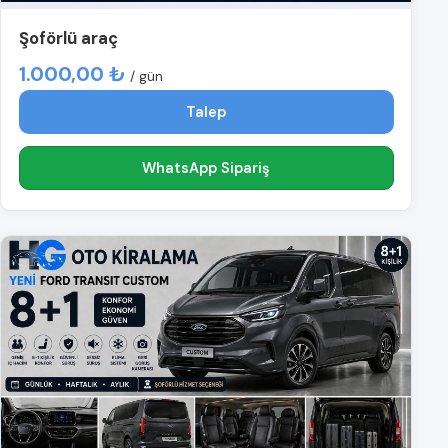
Şoförlü araç
1.000,00 ₺
/ gün
Talep
WhatsApp Sipariş