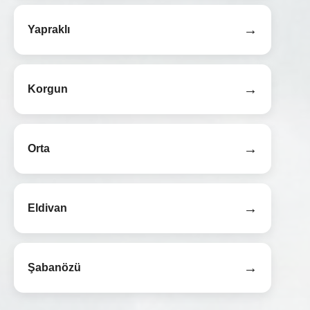
→
Yapraklı
→
Korgun
→
Orta
→
Eldivan
→
Şabanözü