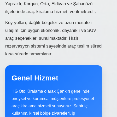
Yapraklı, Korgun, Orta, Eldivan ve Şabanözü
ilçelerinde araç kiralama hizmeti verilmektedir.
Köy yolları, dağlık bölgeler ve uzun mesafeli
ulaşım için uygun ekonomik, dayanıklı ve SUV
araç seçenekleri sunulmaktadır. Hızlı
rezervasyon sistemi sayesinde araç teslim süreci
kısa sürede tamamlanır.
Genel Hizmet
HG Oto Kiralama olarak Çankırı genelinde
bireysel ve kurumsal müşterilere profesyonel
araç kiralama hizmeti sunuyoruz. Şehir içi
kullanım, kırsal bölge ziyaretleri, iş