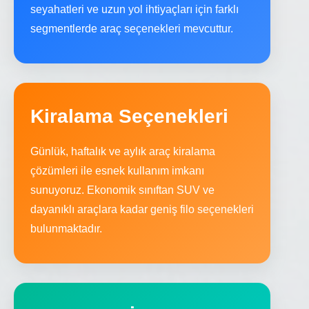
seyahatleri ve uzun yol ihtiyaçları için farklı
segmentlerde araç seçenekleri mevcuttur.
Kiralama Seçenekleri
Günlük, haftalık ve aylık araç kiralama
çözümleri ile esnek kullanım imkanı
sunuyoruz. Ekonomik sınıftan SUV ve
dayanıklı araçlara kadar geniş filo seçenekleri
bulunmaktadır.