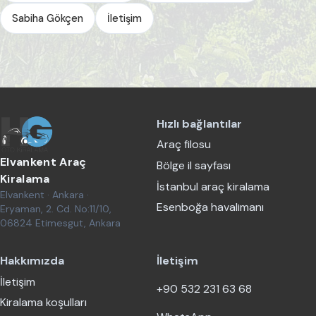
Sabiha Gökçen
İletişim
Hızlı bağlantılar
Araç filosu
Elvankent Araç
Bölge il sayfası
Kiralama
İstanbul araç kiralama
Elvankent · Ankara ·
Esenboğa havalimanı
Eryaman, 2. Cd. No:11/10,
06824 Etimesgut, Ankara
Hakkımızda
İletişim
İletişim
+90 532 231 63 68
Kiralama koşulları