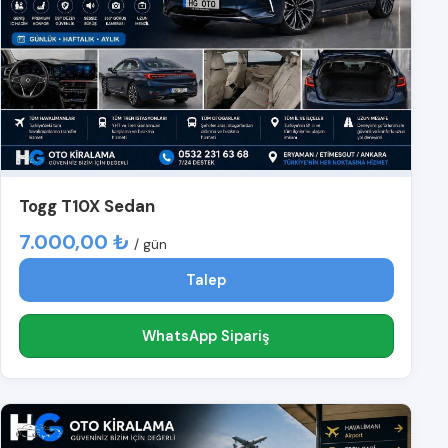
Togg T10X Sedan
7.000,00 ₺
/ gün
Talep
WhatsApp Sipariş