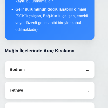
kaydı
bulunmamalıdır.
Gelir durumunun doğrulanabilir olması
(SGK’lı çalışan, Bağ-Kur’lu çalışan, emekli
veya düzenli gelir sahibi bireyler kabul
edilmektedir)
Muğla İlçelerinde Araç Kiralama
→
Bodrum
→
Fethiye