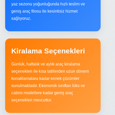
yaz sezonu yoğunluğunda hızlı teslim ve
geniş araç filosu ile kesintisiz hizmet
sağlıyoruz.
Kiralama Seçenekleri
Günlük, haftalık ve aylık araç kiralama
seçenekleri ile kısa tatillerden uzun dönem
konaklamalara kadar esnek çözümler
sunulmaktadır. Ekonomik sınıftan lüks ve
cabrio modellere kadar geniş araç
seçenekleri mevcuttur.