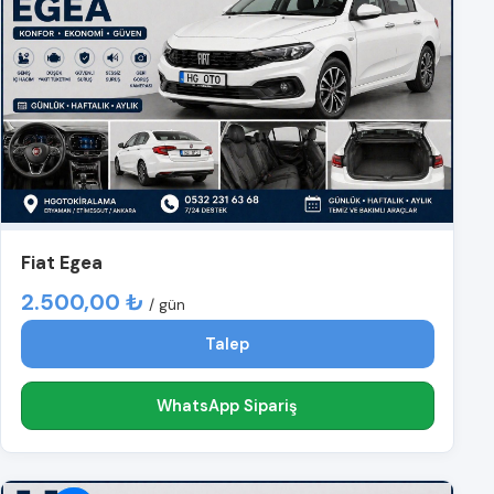
Fiat Egea
2.500,00 ₺
/ gün
Talep
WhatsApp Sipariş