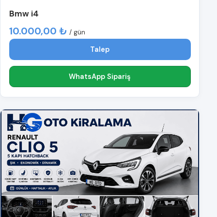
Bmw i4
10.000,00 ₺
/ gün
Talep
WhatsApp Sipariş