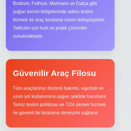
Bodrum, Fethiye, Marmaris ve Datça gibi
yoğun turizm bölgelerinde adres teslim
hizmeti ile araç kiralama süreci kolaylaştırılır.
Tatilciler için hızlı ve pratik çözümler
sunulmaktadır.
Güvenilir Araç Filosu
Tüm araçlarımız düzenli bakımlı, sigortalı ve
uzun yol kullanımına uygun şekilde hazırlanır.
Temiz teslim politikası ve 7/24 destek hizmeti
ile güvenli bir kiralama deneyimi sağlanır.