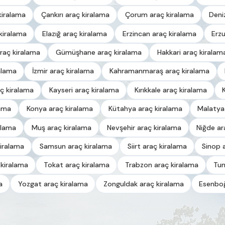
kiralama
Çankırı araç kiralama
Çorum araç kiralama
Deni
kiralama
Elazığ araç kiralama
Erzincan araç kiralama
Erz
raç kiralama
Gümüşhane araç kiralama
Hakkari araç kiralam
alama
İzmir araç kiralama
Kahramanmaraş araç kiralama
ç kiralama
Kayseri araç kiralama
Kırıkkale araç kiralama
lama
Konya araç kiralama
Kütahya araç kiralama
Malatya
alama
Muş araç kiralama
Nevşehir araç kiralama
Niğde ar
iralama
Samsun araç kiralama
Siirt araç kiralama
Sinop 
 kiralama
Tokat araç kiralama
Trabzon araç kiralama
Tun
a
Yozgat araç kiralama
Zonguldak araç kiralama
Esenboğ