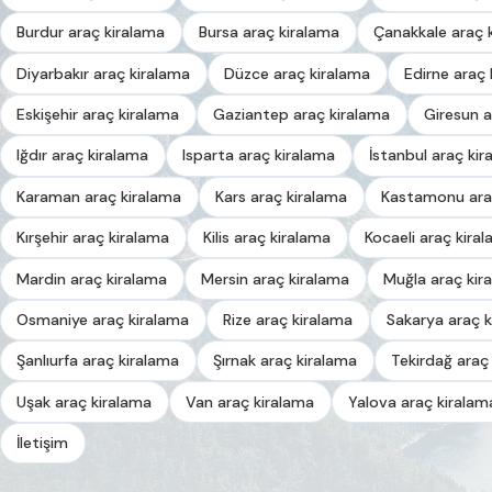
Burdur araç kiralama
Bursa araç kiralama
Çanakkale araç 
Diyarbakır araç kiralama
Düzce araç kiralama
Edirne araç 
Eskişehir araç kiralama
Gaziantep araç kiralama
Giresun a
Iğdır araç kiralama
Isparta araç kiralama
İstanbul araç kir
Karaman araç kiralama
Kars araç kiralama
Kastamonu ara
Kırşehir araç kiralama
Kilis araç kiralama
Kocaeli araç kira
Mardin araç kiralama
Mersin araç kiralama
Muğla araç kir
Osmaniye araç kiralama
Rize araç kiralama
Sakarya araç k
Şanlıurfa araç kiralama
Şırnak araç kiralama
Tekirdağ araç
Uşak araç kiralama
Van araç kiralama
Yalova araç kiralam
İletişim