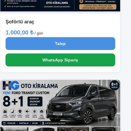
Şoförlü araç
1.000,00 ₺
/ gün
Talep
WhatsApp Sipariş