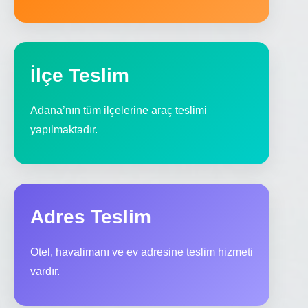
İlçe Teslim
Adana’nın tüm ilçelerine araç teslimi
yapılmaktadır.
Adres Teslim
Otel, havalimanı ve ev adresine teslim hizmeti
vardır.