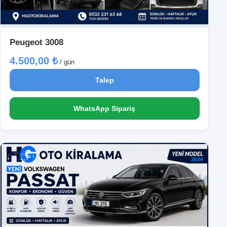
Peugeot 3008
4.500,00 ₺
/ gün
Talep
WhatsApp Sipariş