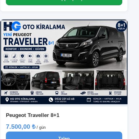
Peugeot Traveller 8+1
7.500,00 ₺
/ gün
Talep