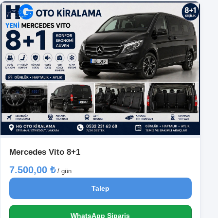
Mercedes Vito 8+1
7.500,00 ₺
/ gün
Talep
WhatsApp Sipariş