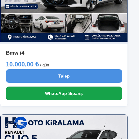
Bmw i4
10.000,00 ₺
/ gün
Talep
WhatsApp Sipariş