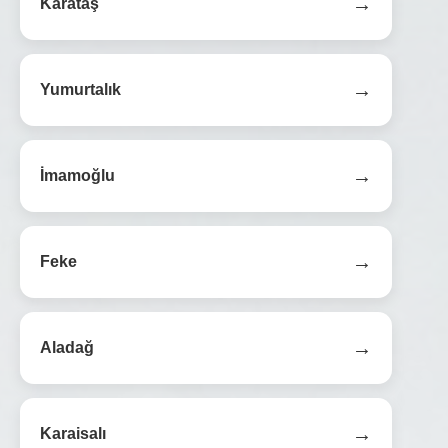
→
Karataş
→
Yumurtalık
→
İmamoğlu
→
Feke
→
Aladağ
→
Karaisalı