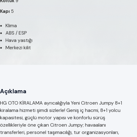
Koltuk
9
Kapı
5
Klima
ABS / ESP
Hava yastığı
Merkezi kilit
Açıklama
HG OTO KİRALAMA ayrıcalığıyla Yeni Citroen Jumpy 8+1
kiralama hizmeti şimdi sizlerle! Geniş iç hacmi, 8+1 yolcu
kapasitesi, güçlü motor yapısı ve konforlu sürüş
özellikleriyle öne çıkan Citroen Jumpy; havaalanı
transferleri, personel taşımacılığı, tur organizasyonları,