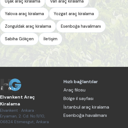
Uşak araç kiralama
Van araç kiralama
Yalova araç kiralama
Yozgat araç kiralama
Zonguldak araç kiralama
Esenboğa havalimanı
Sabiha Gökçen
İletişim
Hızlı bağlantılar
Araç filosu
Elvankent Araç
Bölge il sayfası
Kiralama
İstanbul araç kiralama
Elvankent · Ankara ·
Esenboğa havalimanı
Eryaman, 2. Cd. No:11/10,
06824 Etimesgut, Ankara