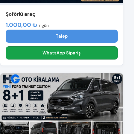
Şoförlü araç
1.000,00 ₺
/ gün
Talep
WhatsApp Sipariş