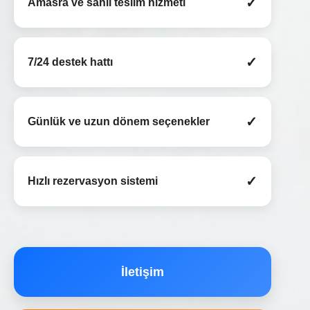
✓
Amasra ve sahil teslim hizmeti
✓
7/24 destek hattı
✓
Günlük ve uzun dönem seçenekler
✓
Hızlı rezervasyon sistemi
İletişim