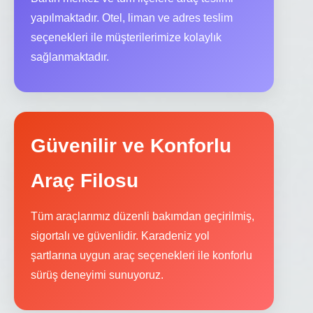
yapılmaktadır. Otel, liman ve adres teslim
seçenekleri ile müşterilerimize kolaylık
sağlanmaktadır.
Güvenilir ve Konforlu
Araç Filosu
Tüm araçlarımız düzenli bakımdan geçirilmiş,
sigortalı ve güvenlidir. Karadeniz yol
şartlarına uygun araç seçenekleri ile konforlu
sürüş deneyimi sunuyoruz.