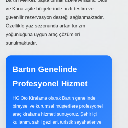
Bartın Merkez başta olmak üzere Amasra, Ulus
ve Kurucaşile bölgelerinde hızlı teslim ve
güvenilir rezervasyon desteği sağlanmaktadır.
Özellikle yaz sezonunda artan turizm
yoğunluğuna uygun araç çözümleri
sunulmaktadır.
Bartın Genelinde
Profesyonel Hizmet
HG Oto Kiralama olarak Bartın genelinde
bireysel ve kurumsal müşterilere profesyonel
araç kiralama hizmeti sunuyoruz. Şehir içi
kullanım, sahil gezileri, turistik seyahatler ve