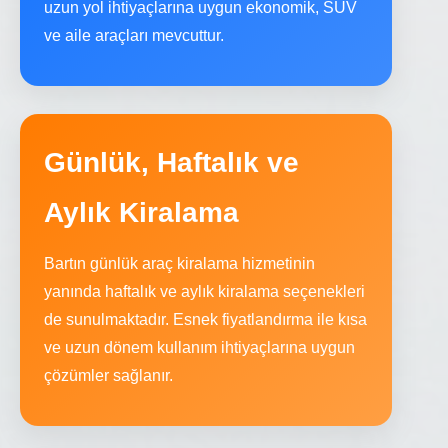
uzun yol ihtiyaçlarına uygun ekonomik, SUV
ve aile araçları mevcuttur.
Günlük, Haftalık ve
Aylık Kiralama
Bartın günlük araç kiralama hizmetinin
yanında haftalık ve aylık kiralama seçenekleri
de sunulmaktadır. Esnek fiyatlandırma ile kısa
ve uzun dönem kullanım ihtiyaçlarına uygun
çözümler sağlanır.