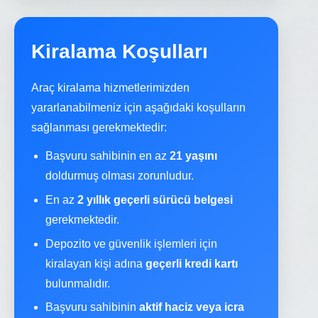
Kiralama Koşulları
Araç kiralama hizmetlerimizden
yararlanabilmeniz için aşağıdaki koşulların
sağlanması gerekmektedir:
Başvuru sahibinin en az
21 yaşını
doldurmuş olması zorunludur.
En az
2 yıllık geçerli sürücü belgesi
gerekmektedir.
Depozito ve güvenlik işlemleri için
kiralayan kişi adına
geçerli kredi kartı
bulunmalıdır.
Başvuru sahibinin
aktif haciz veya icra