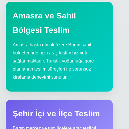
Amasra ve Sahil
Bölgesi Teslim
Amasra başta olmak üzere Bartın sahil
bölgelerinde hızlı araç teslim hizmeti
sağlanmaktadır. Turistik yoğunluğa göre
planlanan teslim süreçleri ile sorunsuz
kiralama deneyimi sunulur.
Şehir İçi ve İlçe Teslim
Bartın merkez ve tüm ilçelere araç teslimi