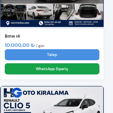
Bmw i4
10.000,00 ₺
/ gün
Talep
WhatsApp Sipariş