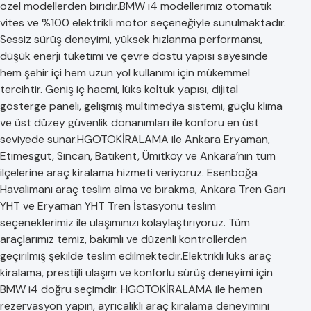
özel modellerden biridir.BMW i4 modellerimiz otomatik
vites ve %100 elektrikli motor seçeneğiyle sunulmaktadır.
Sessiz sürüş deneyimi, yüksek hızlanma performansı,
düşük enerji tüketimi ve çevre dostu yapısı sayesinde
hem şehir içi hem uzun yol kullanımı için mükemmel
tercihtir. Geniş iç hacmi, lüks koltuk yapısı, dijital
gösterge paneli, gelişmiş multimedya sistemi, güçlü klima
ve üst düzey güvenlik donanımları ile konforu en üst
seviyede sunar.HGOTOKİRALAMA ile Ankara Eryaman,
Etimesgut, Sincan, Batıkent, Ümitköy ve Ankara’nın tüm
ilçelerine araç kiralama hizmeti veriyoruz. Esenboğa
Havalimanı araç teslim alma ve bırakma, Ankara Tren Garı
YHT ve Eryaman YHT Tren İstasyonu teslim
seçeneklerimiz ile ulaşımınızı kolaylaştırıyoruz. Tüm
araçlarımız temiz, bakımlı ve düzenli kontrollerden
geçirilmiş şekilde teslim edilmektedir.Elektrikli lüks araç
kiralama, prestijli ulaşım ve konforlu sürüş deneyimi için
BMW i4 doğru seçimdir. HGOTOKİRALAMA ile hemen
rezervasyon yapın, ayrıcalıklı araç kiralama deneyimini