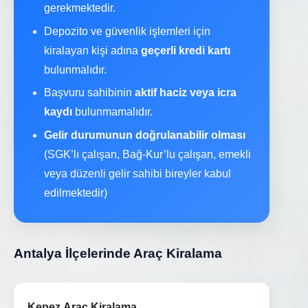
gerekmektedir.
Depozito ve güvenlik işlemleri için
kiralayan kişi adına
geçerli kredi kartı
bulunmalıdır.
Başvuru sahibinin
aktif haciz veya icra
kaydı
bulunmamalıdır.
Gelir durumunun doğrulanabilir olması
(SGK’lı çalışan, Bağ-Kur’lu çalışan, emekli
veya düzenli gelir sahibi bireyler kabul
edilmektedir)
Antalya İlçelerinde Araç Kiralama
→
Kepez Araç Kiralama