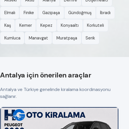
Akseki
Aksu
Alanya
Demre
Döşemealtı
Elmalı
Finike
Gazipaşa
Gündoğmuş
İbradı
Kaş
Kemer
Kepez
Konyaaltı
Korkuteli
Kumluca
Manavgat
Muratpaşa
Serik
Antalya için önerilen araçlar
Antalya ve Türkiye genelinde kiralama koordinasyonu
sağlanır.