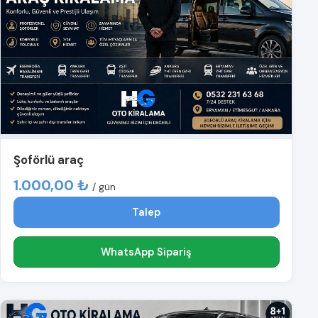
Şoförlü araç
1.000,00 ₺
/ gün
Talep
WhatsApp Sipariş