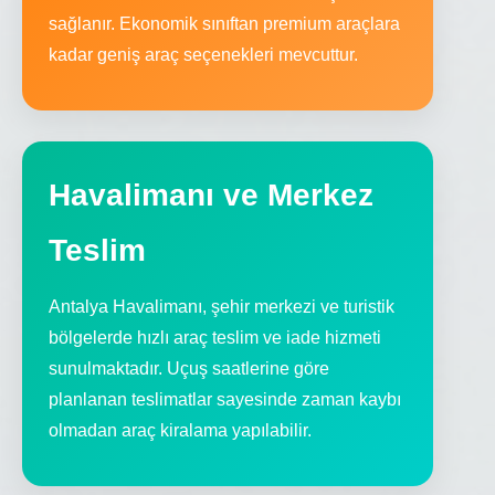
sağlanır. Ekonomik sınıftan premium araçlara
kadar geniş araç seçenekleri mevcuttur.
Havalimanı ve Merkez
Teslim
Antalya Havalimanı, şehir merkezi ve turistik
bölgelerde hızlı araç teslim ve iade hizmeti
sunulmaktadır. Uçuş saatlerine göre
planlanan teslimatlar sayesinde zaman kaybı
olmadan araç kiralama yapılabilir.