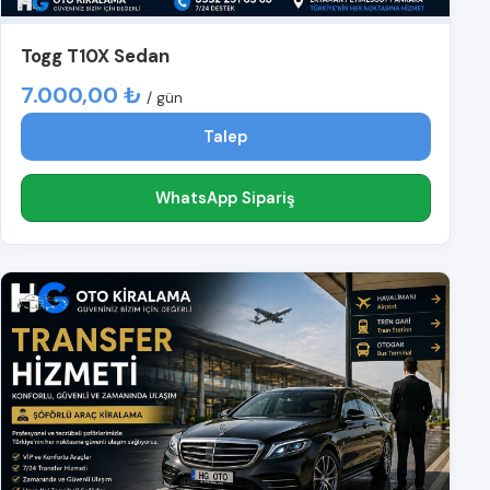
Togg T10X Sedan
7.000,00 ₺
/ gün
Talep
WhatsApp Sipariş