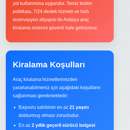
yol kullanımına uygundur. Temiz teslim
politikası, 7/24 destek hizmeti ve hızlı
rezervasyon altyapısı ile Antalya araç
kiralama sürecini güvenli hale getiriyoruz.
Kiralama Koşulları
Araç kiralama hizmetlerimizden
yararlanabilmeniz için aşağıdaki koşulların
sağlanması gerekmektedir:
Başvuru sahibinin en az
21 yaşını
doldurmuş olması zorunludur.
En az
2 yıllık geçerli sürücü belgesi