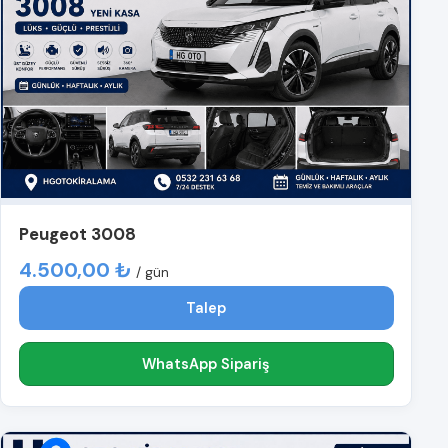
Peugeot 3008
4.500,00 ₺
/ gün
Talep
WhatsApp Sipariş