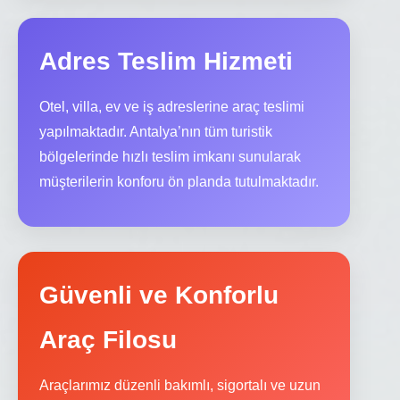
Adres Teslim Hizmeti
Otel, villa, ev ve iş adreslerine araç teslimi
yapılmaktadır. Antalya’nın tüm turistik
bölgelerinde hızlı teslim imkanı sunularak
müşterilerin konforu ön planda tutulmaktadır.
Güvenli ve Konforlu
Araç Filosu
Araçlarımız düzenli bakımlı, sigortalı ve uzun