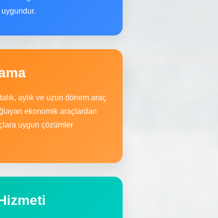
a uygundur.
lama
ftalık, aylık ve uzun dönem araç
sağlayan ekonomik araçlardan
yaçlara uygun çözümler
Hizmeti