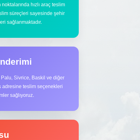
noktalarında hızlı araç teslim
slim süreçleri sayesinde şehir
eri sağlanmaktadır.
önderimi
alu, Sivrice, Baskil ve diğer
iş adresine teslim seçenekleri
ler sağlıyoruz.
osu