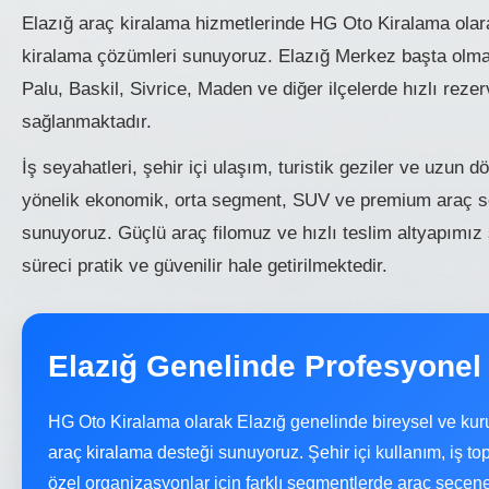
Elazığ araç kiralama hizmetlerinde HG Oto Kiralama olara
kiralama çözümleri sunuyoruz. Elazığ Merkez başta olma
Palu, Baskil, Sivrice, Maden ve diğer ilçelerde hızlı reze
sağlanmaktadır.
İş seyahatleri, şehir içi ulaşım, turistik geziler ve uzun 
yönelik ekonomik, orta segment, SUV ve premium araç se
sunuyoruz. Güçlü araç filomuz ve hızlı teslim altyapımız
süreci pratik ve güvenilir hale getirilmektedir.
Elazığ Genelinde Profesyonel
HG Oto Kiralama olarak Elazığ genelinde bireysel ve kur
araç kiralama desteği sunuyoruz. Şehir içi kullanım, iş topl
özel organizasyonlar için farklı segmentlerde araç seçen