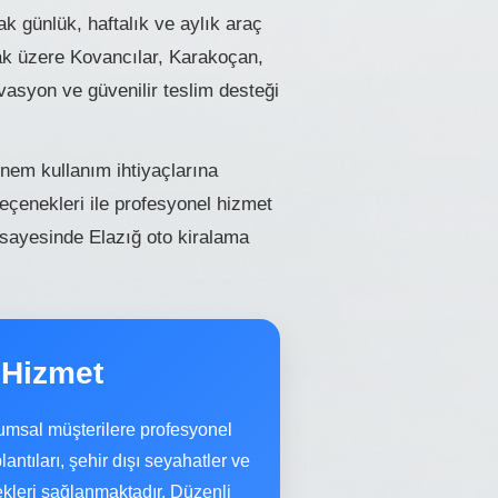
k günlük, haftalık ve aylık araç
k üzere Kovancılar, Karakoçan,
rvasyon ve güvenilir teslim desteği
dönem kullanım ihtiyaçlarına
çenekleri ile profesyonel hizmet
 sayesinde Elazığ oto kiralama
 Hizmet
umsal müşterilere profesyonel
antıları, şehir dışı seyahatler ve
ekleri sağlanmaktadır. Düzenli