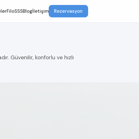
ler
Filo
SSS
Blog
İletişim
Rezervasyon
r. Güvenilir, konforlu ve hızlı