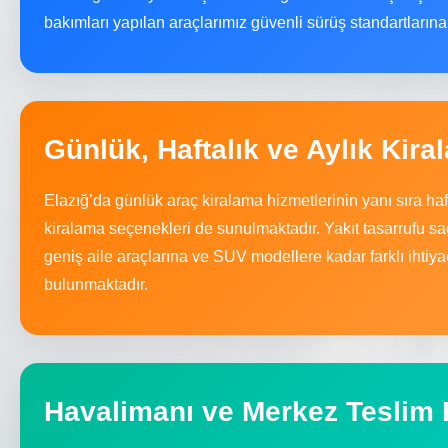
bakımları yapılan araçlarımız güvenli sürüş standartların
Günlük, Haftalık ve Aylık Kira
Elazığ’da günlük araç kiralama hizmetlerinin yanı sıra ha
kiralama seçenekleri de sunulmaktadır. Yakıt tasarrufu 
geniş aile araçlarına ve SUV modellere kadar farklı ihti
bulunmaktadır.
Havalimanı ve Merkez Teslim 