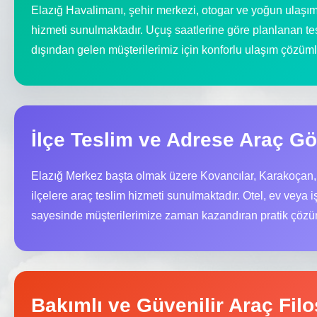
Elazığ Havalimanı, şehir merkezi, otogar ve yoğun ulaşım 
hizmeti sunulmaktadır. Uçuş saatlerine göre planlanan te
dışından gelen müşterilerimiz için konforlu ulaşım çözüml
İlçe Teslim ve Adrese Araç G
Elazığ Merkez başta olmak üzere Kovancılar, Karakoçan, P
ilçelere araç teslim hizmeti sunulmaktadır. Otel, ev veya 
sayesinde müşterilerimize zaman kazandıran pratik çözüm
Bakımlı ve Güvenilir Araç Fil