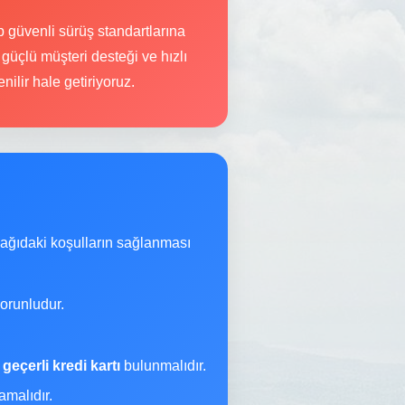
 güvenli sürüş standartlarına
 güçlü müşteri desteği ve hızlı
ilir hale getiriyoruz.
şağıdaki koşulların sağlanması
orunludur.
a
geçerli kredi kartı
bulunmalıdır.
malıdır.