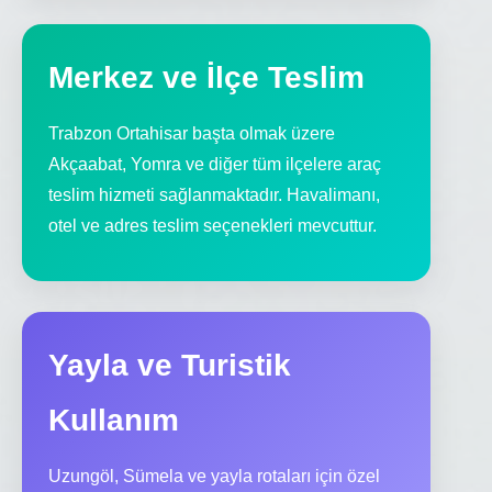
Merkez ve İlçe Teslim
Trabzon Ortahisar başta olmak üzere
Akçaabat, Yomra ve diğer tüm ilçelere araç
teslim hizmeti sağlanmaktadır. Havalimanı,
otel ve adres teslim seçenekleri mevcuttur.
Yayla ve Turistik
Kullanım
Uzungöl, Sümela ve yayla rotaları için özel