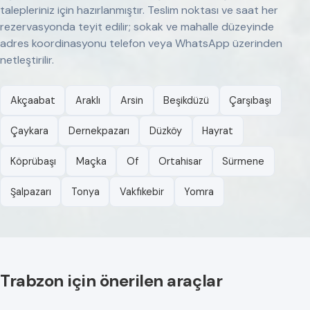
talepleriniz için hazırlanmıştır. Teslim noktası ve saat her
rezervasyonda teyit edilir; sokak ve mahalle düzeyinde
adres koordinasyonu telefon veya WhatsApp üzerinden
netleştirilir.
Akçaabat
Araklı
Arsin
Beşikdüzü
Çarşıbaşı
Çaykara
Dernekpazarı
Düzköy
Hayrat
Köprübaşı
Maçka
Of
Ortahisar
Sürmene
Şalpazarı
Tonya
Vakfıkebir
Yomra
Trabzon için önerilen araçlar