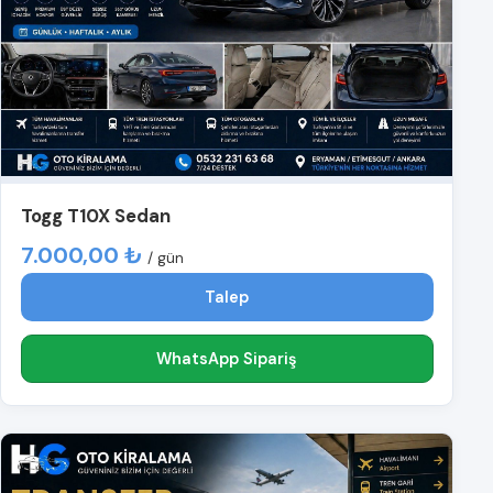
Togg T10X Sedan
7.000,00 ₺
/ gün
Talep
WhatsApp Sipariş