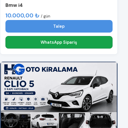
Bmw i4
10.000,00 ₺
/ gün
Talep
WhatsApp Sipariş