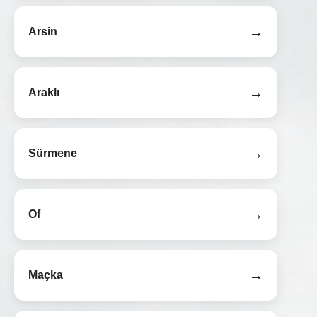
→
Arsin
→
Araklı
→
Sürmene
→
Of
→
Maçka