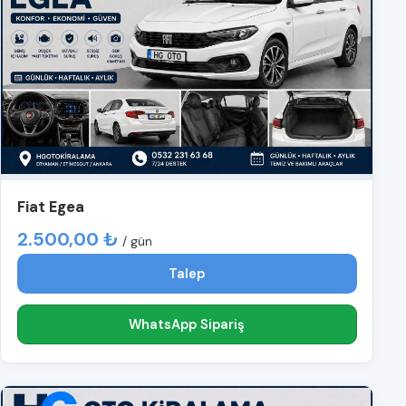
Fiat Egea
2.500,00 ₺
/ gün
Talep
WhatsApp Sipariş