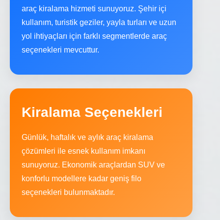
araç kiralama hizmeti sunuyoruz. Şehir içi
kullanım, turistik geziler, yayla turları ve uzun
yol ihtiyaçları için farklı segmentlerde araç
seçenekleri mevcuttur.
Kiralama Seçenekleri
Günlük, haftalık ve aylık araç kiralama
çözümleri ile esnek kullanım imkanı
sunuyoruz. Ekonomik araçlardan SUV ve
konforlu modellere kadar geniş filo
seçenekleri bulunmaktadır.