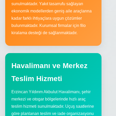
sunulmaktadır. Yakıt tasarrufu sağlayan
ekonomik modellerden geniş aile araçlarına
kadar farklı ihtiyaçlara uygun çözümler
bulunmaktadır. Kurumsal firmalar için filo
kiralama desteği de sağlanmaktadır.
Havalimanı ve Merkez
Teslim Hizmeti
Erzincan Yıldırım Akbulut Havalimanı, şehir
merkezi ve otogar bölgelerinde hızlı araç
teslim hizmeti sunulmaktadır. Uçuş saatlerine
göre planlanan teslim ve iade organizasyonu