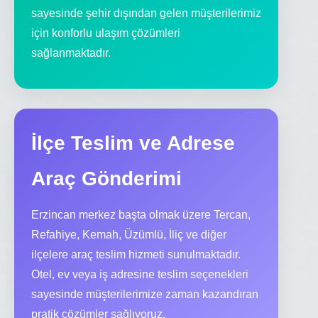
sayesinde şehir dışından gelen müşterilerimiz
için konforlu ulaşım çözümleri
sağlanmaktadır.
İlçe Teslim ve Adrese
Araç Gönderimi
Erzincan merkez başta olmak üzere Tercan,
Refahiye, Kemah, Üzümlü, İliç ve diğer
ilçelere araç teslim hizmeti sunulmaktadır.
Otel, ev veya iş adresine teslim seçenekleri
sayesinde müşterilerimize zaman kazandıran
pratik çözümler sağlıyoruz.