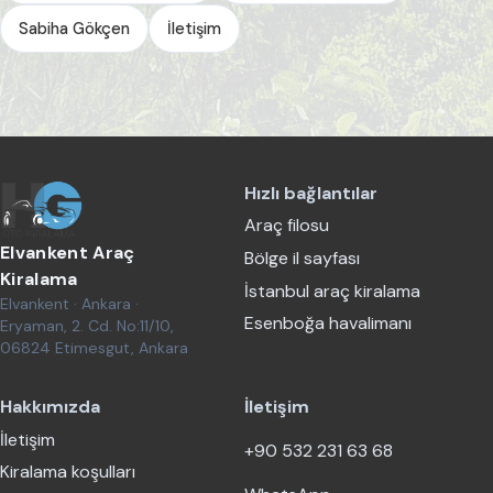
Sabiha Gökçen
İletişim
Hızlı bağlantılar
Araç filosu
Elvankent Araç
Bölge il sayfası
Kiralama
İstanbul araç kiralama
Elvankent · Ankara ·
Esenboğa havalimanı
Eryaman, 2. Cd. No:11/10,
06824 Etimesgut, Ankara
Hakkımızda
İletişim
İletişim
+90 532 231 63 68
Kiralama koşulları