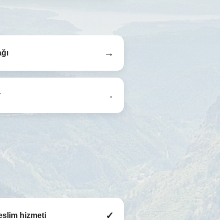
→
ağı
→
r
✓
eslim hizmeti