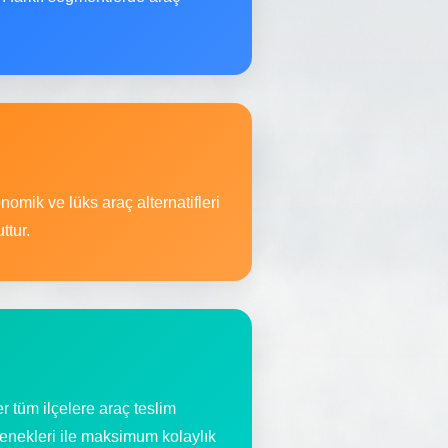
nomik ve lüks araç alternatifleri
ttur.
 tüm ilçelere araç teslim
çenekleri ile maksimum kolaylık