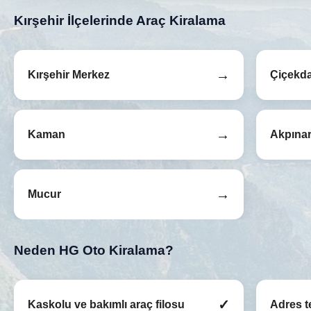
Kırşehir İlçelerinde Araç Kiralama
→
Kırşehir Merkez
Çiçekd
→
Kaman
Akpına
→
Mucur
Neden HG Oto Kiralama?
✓
Kaskolu ve bakımlı araç filosu
Adres t