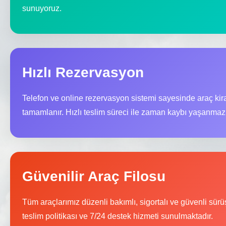
sunuyoruz.
Hızlı Rezervasyon
Telefon ve online rezervasyon sistemi sayesinde araç kira
tamamlanır. Hızlı teslim süreci ile zaman kaybı yaşanmaz
Güvenilir Araç Filosu
Tüm araçlarımız düzenli bakımlı, sigortalı ve güvenli sür
teslim politikası ve 7/24 destek hizmeti sunulmaktadır.