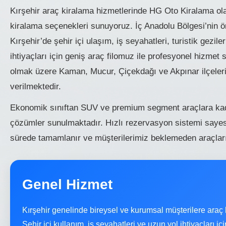
Kırşehir araç kiralama hizmetlerinde HG Oto Kiralama ola
kiralama seçenekleri sunuyoruz. İç Anadolu Bölgesi’nin ön
Kırşehir’de şehir içi ulaşım, iş seyahatleri, turistik gezi
ihtiyaçları için geniş araç filomuz ile profesyonel hizmet
olmak üzere Kaman, Mucur, Çiçekdağı ve Akpınar ilçeleri
verilmektedir.
Ekonomik sınıftan SUV ve premium segment araçlara kada
çözümler sunulmaktadır. Hızlı rezervasyon sistemi sayes
sürede tamamlanır ve müşterilerimiz beklemeden araçlarını
Genel Hizmet
Kırşehir genelinde bireysel ve kurumsal müşterilere araç
Şehir içi kullanım, iş seyahatleri ve uzun yol ihtiyaçları i