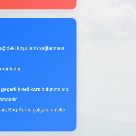
şağıdaki koşulların sağlanması
orunludur.
a
geçerli kredi kartı
bulunmalıdır.
malıdır.
şan, Bağ-Kur’lu çalışan, emekli