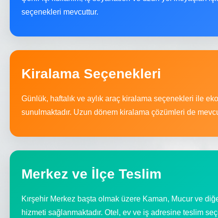
seçenekleri mevcuttur.
Kiralama Seçenekleri
Günlük, haftalık ve aylık araç kiralama seçenekleri ile eko
sunulmaktadır. Uzun dönem kiralama çözümleri de mevcu
Merkez ve İlçe Teslim
Kırşehir Merkez başta olmak üzere Kaman, Mucur ve diğer
hizmeti sağlanmaktadır. Otel, ev ve iş adresine teslim se