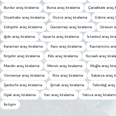
Burdur araç kiralama
Bursa araç kiralama
Çanakkale araç 
Diyarbakır araç kiralama
Düzce araç kiralama
Edirne araç 
Eskişehir araç kiralama
Gaziantep araç kiralama
Giresun a
Iğdır araç kiralama
Isparta araç kiralama
İstanbul araç kir
Karaman araç kiralama
Kars araç kiralama
Kastamonu ara
Kırşehir araç kiralama
Kilis araç kiralama
Kocaeli araç kira
Mardin araç kiralama
Mersin araç kiralama
Muğla araç kir
Osmaniye araç kiralama
Rize araç kiralama
Sakarya araç k
Şanlıurfa araç kiralama
Şırnak araç kiralama
Tekirdağ araç
Uşak araç kiralama
Van araç kiralama
Yalova araç kiralam
İletişim