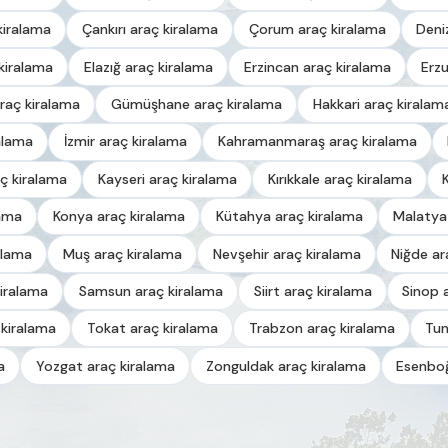
kiralama
Çankırı araç kiralama
Çorum araç kiralama
Deni
kiralama
Elazığ araç kiralama
Erzincan araç kiralama
Erz
raç kiralama
Gümüşhane araç kiralama
Hakkari araç kiralam
alama
İzmir araç kiralama
Kahramanmaraş araç kiralama
ç kiralama
Kayseri araç kiralama
Kırıkkale araç kiralama
lama
Konya araç kiralama
Kütahya araç kiralama
Malatya
alama
Muş araç kiralama
Nevşehir araç kiralama
Niğde ar
iralama
Samsun araç kiralama
Siirt araç kiralama
Sinop 
 kiralama
Tokat araç kiralama
Trabzon araç kiralama
Tun
a
Yozgat araç kiralama
Zonguldak araç kiralama
Esenboğ