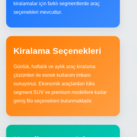
kiralamalar için farklı segmentlerde araç
seçenekleri mevcuttur.
Kiralama Seçenekleri
Günlük, haftalık ve aylık araç kiralama
çözümleri ile esnek kullanım imkanı
sunuyoruz. Ekonomik araçlardan lüks
segment SUV ve premium modellere kadar
geniş filo seçenekleri bulunmaktadır.