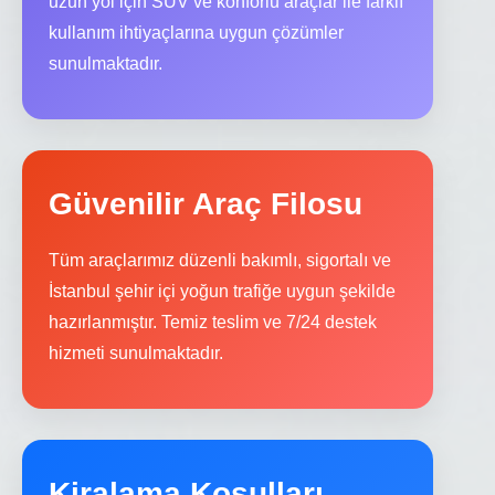
uzun yol için SUV ve konforlu araçlar ile farklı
kullanım ihtiyaçlarına uygun çözümler
sunulmaktadır.
Güvenilir Araç Filosu
Tüm araçlarımız düzenli bakımlı, sigortalı ve
İstanbul şehir içi yoğun trafiğe uygun şekilde
hazırlanmıştır. Temiz teslim ve 7/24 destek
hizmeti sunulmaktadır.
Kiralama Koşulları