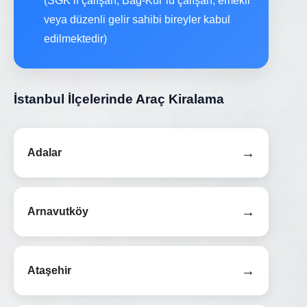
(SGK’lı çalışan, Bağ-Kur’lu çalışan, emekli
veya düzenli gelir sahibi bireyler kabul
edilmektedir)
İstanbul İlçelerinde Araç Kiralama
→
Adalar
→
Arnavutköy
→
Ataşehir