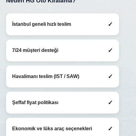
Neden HG Oto Kiralama?
✓
İstanbul geneli hızlı teslim
✓
7/24 müşteri desteği
✓
Havalimanı teslim (IST / SAW)
✓
Şeffaf fiyat politikası
✓
Ekonomik ve lüks araç seçenekleri