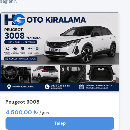
sağlanır.
Peugeot 3008
4.500,00 ₺
/ gün
Talep