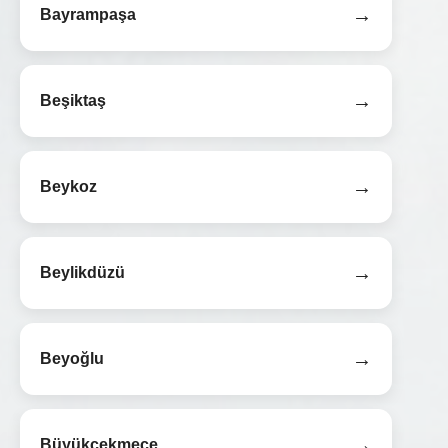
→
Bayrampaşa
→
Beşiktaş
→
Beykoz
→
Beylikdüzü
→
Beyoğlu
→
Büyükçekmece