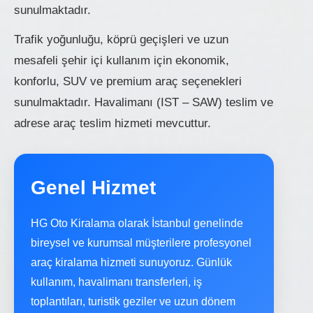
sunulmaktadır.
Trafik yoğunluğu, köprü geçişleri ve uzun
mesafeli şehir içi kullanım için ekonomik,
konforlu, SUV ve premium araç seçenekleri
sunulmaktadır. Havalimanı (IST – SAW) teslim ve
adrese araç teslim hizmeti mevcuttur.
Genel Hizmet
HG Oto Kiralama olarak İstanbul genelinde
bireysel ve kurumsal müşterilere profesyonel
araç kiralama hizmeti sunuyoruz. Günlük
kullanım, havalimanı transferleri, iş
toplantıları, turistik geziler ve uzun dönem