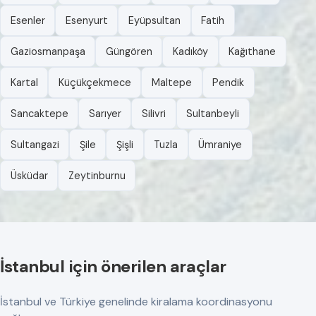
Esenler
Esenyurt
Eyüpsultan
Fatih
Gaziosmanpaşa
Güngören
Kadıköy
Kağıthane
Kartal
Küçükçekmece
Maltepe
Pendik
Sancaktepe
Sarıyer
Silivri
Sultanbeyli
Sultangazi
Şile
Şişli
Tuzla
Ümraniye
Üsküdar
Zeytinburnu
İstanbul için önerilen araçlar
İstanbul ve Türkiye genelinde kiralama koordinasyonu