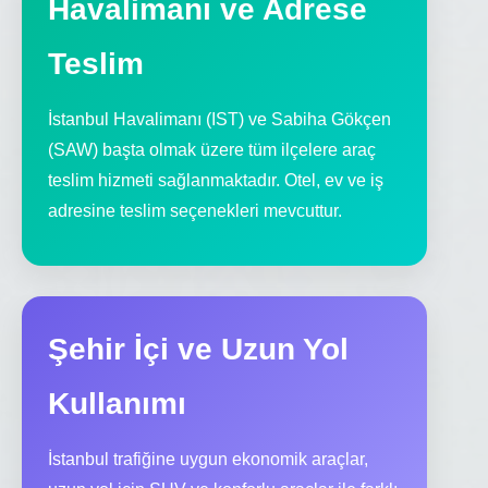
Havalimanı ve Adrese
Teslim
İstanbul Havalimanı (IST) ve Sabiha Gökçen
(SAW) başta olmak üzere tüm ilçelere araç
teslim hizmeti sağlanmaktadır. Otel, ev ve iş
adresine teslim seçenekleri mevcuttur.
Şehir İçi ve Uzun Yol
Kullanımı
İstanbul trafiğine uygun ekonomik araçlar,