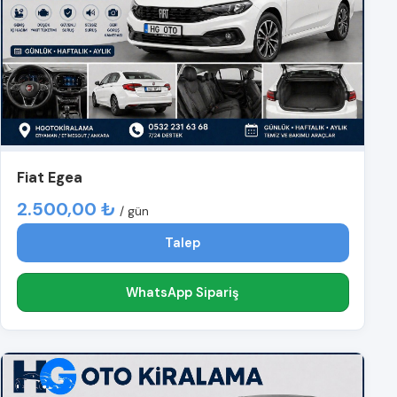
Fiat Egea
2.500,00 ₺
/ gün
Talep
WhatsApp Sipariş