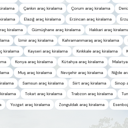
kiralama
Çankırı araç kiralama
Çorum araç kiralama
Deni
kiralama
Elazığ araç kiralama
Erzincan araç kiralama
Erz
raç kiralama
Gümüşhane araç kiralama
Hakkari araç kiralam
alama
İzmir araç kiralama
Kahramanmaraş araç kiralama
ç kiralama
Kayseri araç kiralama
Kırıkkale araç kiralama
lama
Konya araç kiralama
Kütahya araç kiralama
Malatya
alama
Muş araç kiralama
Nevşehir araç kiralama
Niğde ar
iralama
Samsun araç kiralama
Siirt araç kiralama
Sinop 
 kiralama
Tokat araç kiralama
Trabzon araç kiralama
Tun
a
Yozgat araç kiralama
Zonguldak araç kiralama
Esenboğ