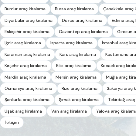
Burdur araç kiralama
Bursa araç kiralama
Çanakkale araç 
Diyarbakır araç kiralama
Düzce araç kiralama
Edirne araç 
Eskişehir araç kiralama
Gaziantep araç kiralama
Giresun a
Iğdır araç kiralama
Isparta araç kiralama
İstanbul araç kir
Karaman araç kiralama
Kars araç kiralama
Kastamonu ara
Kırşehir araç kiralama
Kilis araç kiralama
Kocaeli araç kira
Mardin araç kiralama
Mersin araç kiralama
Muğla araç kir
Osmaniye araç kiralama
Rize araç kiralama
Sakarya araç k
Şanlıurfa araç kiralama
Şırnak araç kiralama
Tekirdağ araç
Uşak araç kiralama
Van araç kiralama
Yalova araç kiralam
İletişim