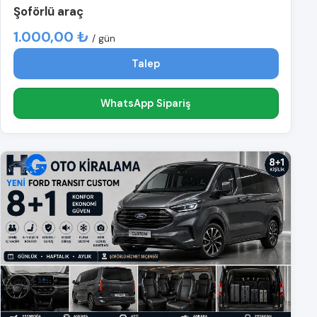
Şoförlü araç
1.000,00 ₺
/ gün
Talep
WhatsApp Sipariş