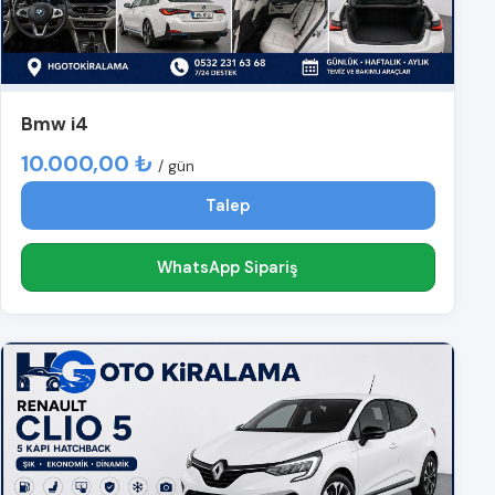
Bmw i4
10.000,00 ₺
/ gün
Talep
WhatsApp Sipariş