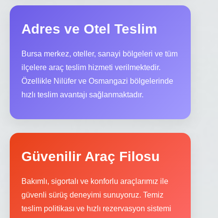
Adres ve Otel Teslim
Bursa merkez, oteller, sanayi bölgeleri ve tüm
ilçelere araç teslim hizmeti verilmektedir.
Özellikle Nilüfer ve Osmangazi bölgelerinde
hızlı teslim avantajı sağlanmaktadır.
Güvenilir Araç Filosu
Bakımlı, sigortalı ve konforlu araçlarımız ile
güvenli sürüş deneyimi sunuyoruz. Temiz
teslim politikası ve hızlı rezervasyon sistemi