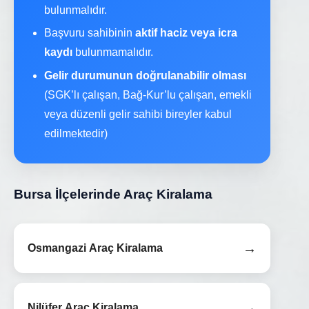
bulunmalıdır.
Başvuru sahibinin
aktif haciz veya icra
kaydı
bulunmamalıdır.
Gelir durumunun doğrulanabilir olması
(SGK’lı çalışan, Bağ-Kur’lu çalışan, emekli
veya düzenli gelir sahibi bireyler kabul
edilmektedir)
Bursa İlçelerinde Araç Kiralama
→
Osmangazi Araç Kiralama
→
Nilüfer Araç Kiralama