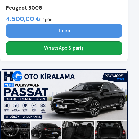
Peugeot 3008
4.500,00 ₺
/ gün
Talep
WhatsApp Sipariş