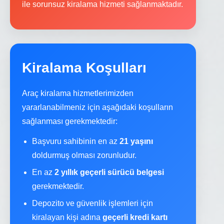
ile sorunsuz kiralama hizmeti sağlanmaktadır.
Kiralama Koşulları
Araç kiralama hizmetlerimizden
yararlanabilmeniz için aşağıdaki koşulların
sağlanması gerekmektedir:
Başvuru sahibinin en az
21 yaşını
doldurmuş olması zorunludur.
En az
2 yıllık geçerli sürücü belgesi
gerekmektedir.
Depozito ve güvenlik işlemleri için
kiralayan kişi adına
geçerli kredi kartı