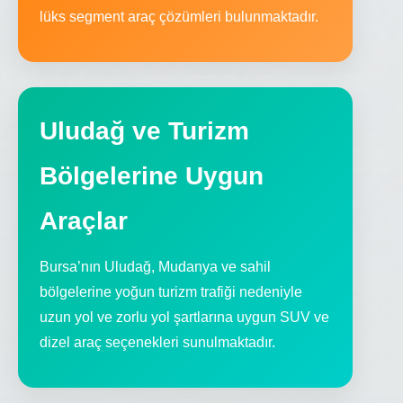
lüks segment araç çözümleri bulunmaktadır.
Uludağ ve Turizm
Bölgelerine Uygun
Araçlar
Bursa’nın Uludağ, Mudanya ve sahil
bölgelerine yoğun turizm trafiği nedeniyle
uzun yol ve zorlu yol şartlarına uygun SUV ve
dizel araç seçenekleri sunulmaktadır.