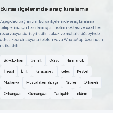
Bursa ilçelerinde araç kiralama
Aşağıdaki bağlantılar Bursa ilçelerinde araç kiralama
talepleriniz için hazırlanmıştır. Teslim noktası ve saat her
rezervasyonda teyit edilir; sokak ve mahalle düzeyinde
adres koordinasyonu telefon veya WhatsApp üzerinden
netleştirilir.
Büyükorhan
Gemlik
Gürsu
Harmancık
İnegöl
İznik
Karacabey
Keles
Kestel
Mudanya
Mustafakemalpaşa
Nilüfer
Orhaneli
Orhangazi
Osmangazi
Yenişehir
Yıldırım