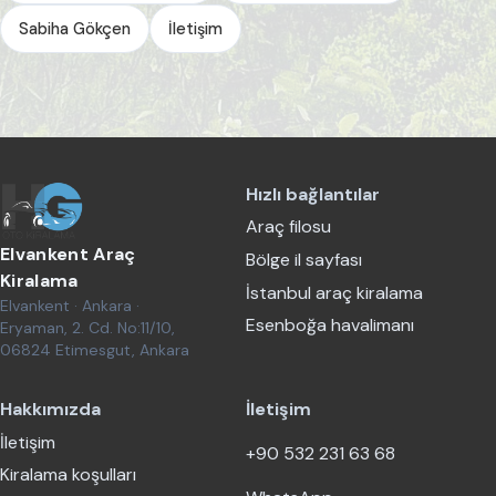
Sabiha Gökçen
İletişim
Hızlı bağlantılar
Araç filosu
Elvankent Araç
Bölge il sayfası
Kiralama
İstanbul araç kiralama
Elvankent · Ankara ·
Esenboğa havalimanı
Eryaman, 2. Cd. No:11/10,
06824 Etimesgut, Ankara
Hakkımızda
İletişim
İletişim
+90 532 231 63 68
Kiralama koşulları