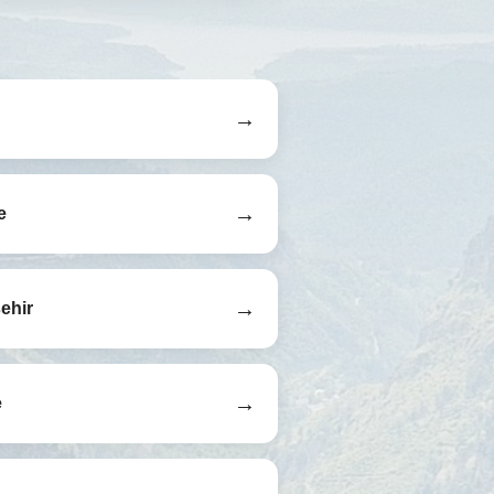
→
→
e
→
ehir
→
e