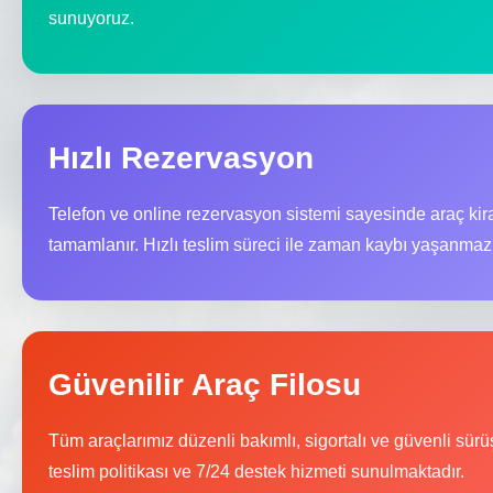
sunuyoruz.
Hızlı Rezervasyon
Telefon ve online rezervasyon sistemi sayesinde araç kira
tamamlanır. Hızlı teslim süreci ile zaman kaybı yaşanmaz
Güvenilir Araç Filosu
Tüm araçlarımız düzenli bakımlı, sigortalı ve güvenli sür
teslim politikası ve 7/24 destek hizmeti sunulmaktadır.