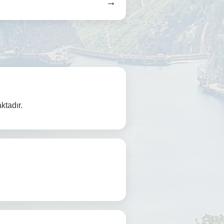
→
n
ktadır.