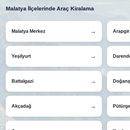
Malatya İlçelerinde Araç Kiralama
→
Malatya Merkez
Arapgir
→
Yeşilyurt
Darend
→
Battalgazi
Doğanş
→
Akçadağ
Pütürg