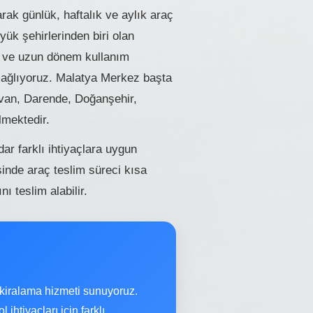
ak günlük, haftalık ve aylık araç
ük şehirlerinden biri olan
ler ve uzun dönem kullanım
t sağlıyoruz. Malatya Merkez başta
uvan, Darende, Doğanşehir,
lmektedir.
r farklı ihtiyaçlara uygun
inde araç teslim süreci kısa
 teslim alabilir.
 kiralama hizmeti sunuyoruz.
 ihtiyaçları için farklı