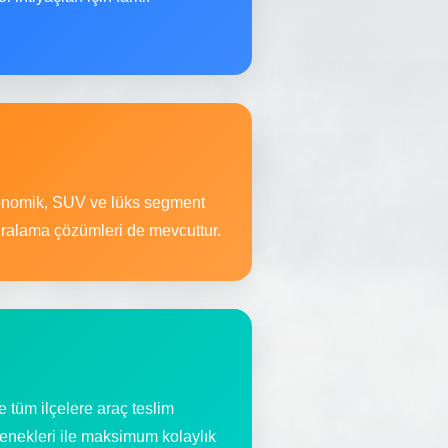
ekonomik, SUV ve lüks segment
iralama çözümleri de mevcuttur.
 tüm ilçelere araç teslim
çenekleri ile maksimum kolaylık