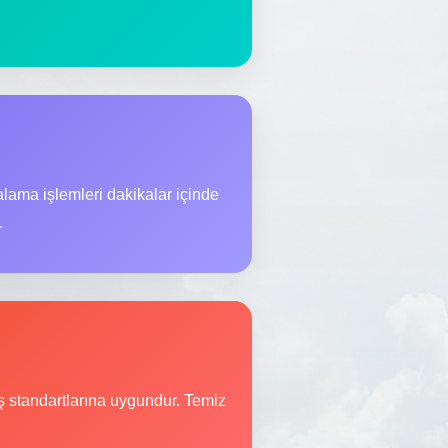
lama işlemleri dakikalar içinde
.
üş standartlarına uygundur. Temiz