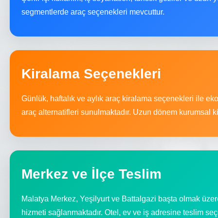
segmentlerde araç seçenekleri mevcuttur.
Kiralama Seçenekleri
Günlük, haftalık ve aylık araç kiralama seçenekleri ile 
araç alternatifleri sunulmaktadır. Uzun dönem kurumsal k
Merkez ve İlçe Teslim
Malatya Merkez, Yeşilyurt ve Battalgazi başta olmak üzere
hizmeti sağlanmaktadır. Otel, ev ve iş adresine teslim se