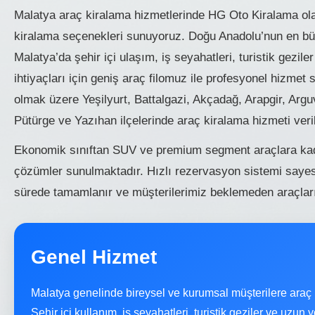
Malatya araç kiralama hizmetlerinde HG Oto Kiralama olar
kiralama seçenekleri sunuyoruz. Doğu Anadolu’nun en büy
Malatya’da şehir içi ulaşım, iş seyahatleri, turistik gezi
ihtiyaçları için geniş araç filomuz ile profesyonel hizme
olmak üzere Yeşilyurt, Battalgazi, Akçadağ, Arapgir, Arg
Pütürge ve Yazıhan ilçelerinde araç kiralama hizmeti veri
Ekonomik sınıftan SUV ve premium segment araçlara kada
çözümler sunulmaktadır. Hızlı rezervasyon sistemi sayes
sürede tamamlanır ve müşterilerimiz beklemeden araçlarını
Genel Hizmet
Malatya genelinde bireysel ve kurumsal müşterilere araç
Şehir içi kullanım, iş seyahatleri, turistik geziler ve uzun yol