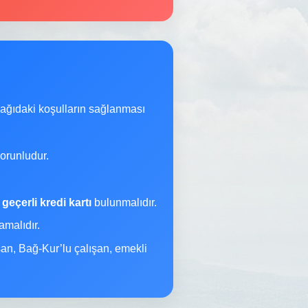
şağıdaki koşulların sağlanması
orunludur.
a
geçerli kredi kartı
bulunmalıdır.
malıdır.
şan, Bağ-Kur’lu çalışan, emekli