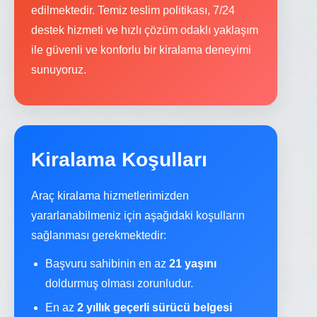
edilmektedir. Temiz teslim politikası, 7/24
destek hizmeti ve hızlı çözüm odaklı yaklaşım
ile güvenli ve konforlu bir kiralama deneyimi
sunuyoruz.
Kiralama Koşulları
Araç kiralama hizmetlerimizden
yararlanabilmeniz için aşağıdaki koşulların
sağlanması gerekmektedir:
Başvuru sahibinin en az
21 yaşını
doldurmuş olması zorunludur.
En az
2 yıllık geçerli sürücü belgesi