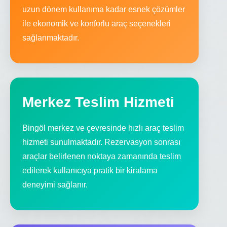
uzun dönem kullanıma kadar esnek çözümler
ile ekonomik ve konforlu araç seçenekleri
sağlanmaktadır.
Merkez Teslim Hizmeti
Bingöl merkez ve çevresinde hızlı araç teslim
hizmeti sunulmaktadır. Rezervasyon sonrası
araçlar belirlenen noktaya zamanında teslim
edilerek kullanıcıya pratik bir kiralama
deneyimi sağlanır.