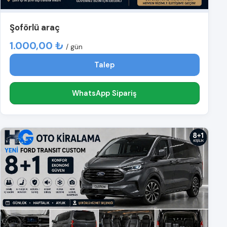
Şoförlü araç
1.000,00 ₺
/ gün
Talep
WhatsApp Sipariş