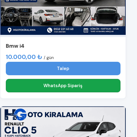
Bmw i4
10.000,00 ₺
/ gün
Talep
WhatsApp Sipariş