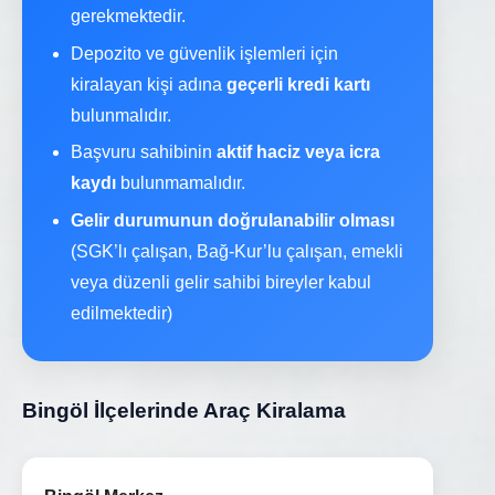
gerekmektedir.
Depozito ve güvenlik işlemleri için
kiralayan kişi adına
geçerli kredi kartı
bulunmalıdır.
Başvuru sahibinin
aktif haciz veya icra
kaydı
bulunmamalıdır.
Gelir durumunun doğrulanabilir olması
(SGK’lı çalışan, Bağ-Kur’lu çalışan, emekli
veya düzenli gelir sahibi bireyler kabul
edilmektedir)
Bingöl İlçelerinde Araç Kiralama