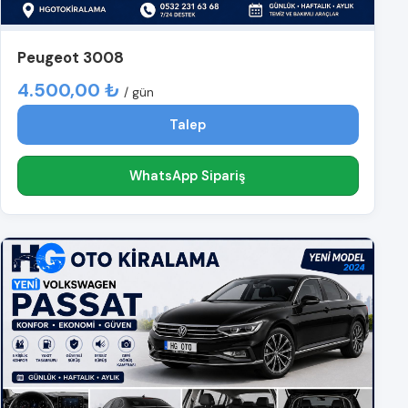
Peugeot 3008
4.500,00 ₺
/ gün
Talep
WhatsApp Sipariş