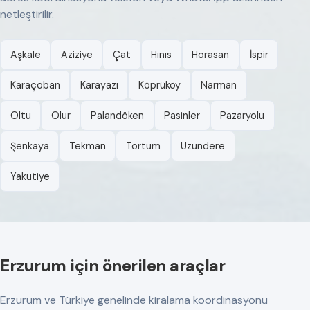
netleştirilir.
Aşkale
Aziziye
Çat
Hınıs
Horasan
İspir
Karaçoban
Karayazı
Köprüköy
Narman
Oltu
Olur
Palandöken
Pasinler
Pazaryolu
Şenkaya
Tekman
Tortum
Uzundere
Yakutiye
Erzurum için önerilen araçlar
Erzurum ve Türkiye genelinde kiralama koordinasyonu