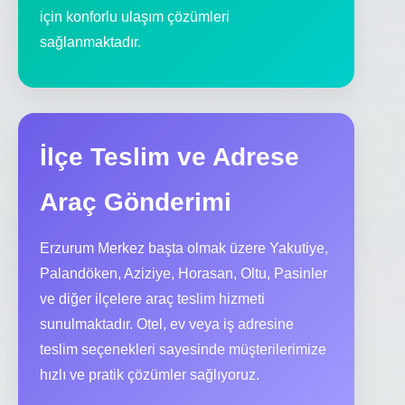
için konforlu ulaşım çözümleri
sağlanmaktadır.
İlçe Teslim ve Adrese
Araç Gönderimi
Erzurum Merkez başta olmak üzere Yakutiye,
Palandöken, Aziziye, Horasan, Oltu, Pasinler
ve diğer ilçelere araç teslim hizmeti
sunulmaktadır. Otel, ev veya iş adresine
teslim seçenekleri sayesinde müşterilerimize
hızlı ve pratik çözümler sağlıyoruz.