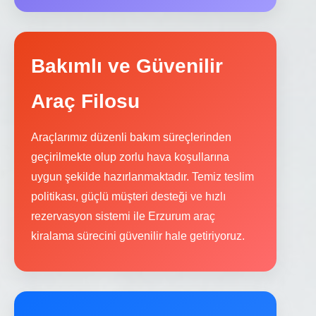
Bakımlı ve Güvenilir
Araç Filosu
Araçlarımız düzenli bakım süreçlerinden
geçirilmekte olup zorlu hava koşullarına
uygun şekilde hazırlanmaktadır. Temiz teslim
politikası, güçlü müşteri desteği ve hızlı
rezervasyon sistemi ile Erzurum araç
kiralama sürecini güvenilir hale getiriyoruz.