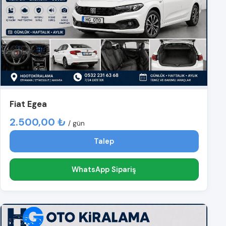
Fiat Egea
2.500,00 ₺
/ gün
Talep
WhatsApp Sipariş