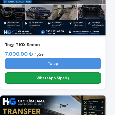
Togg T10X Sedan
7.000,00 ₺
/ gün
Talep
WhatsApp Sipariş