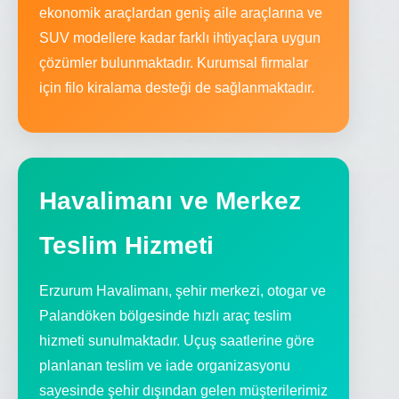
ekonomik araçlardan geniş aile araçlarına ve
SUV modellere kadar farklı ihtiyaçlara uygun
çözümler bulunmaktadır. Kurumsal firmalar
için filo kiralama desteği de sağlanmaktadır.
Havalimanı ve Merkez
Teslim Hizmeti
Erzurum Havalimanı, şehir merkezi, otogar ve
Palandöken bölgesinde hızlı araç teslim
hizmeti sunulmaktadır. Uçuş saatlerine göre
planlanan teslim ve iade organizasyonu
sayesinde şehir dışından gelen müşterilerimiz