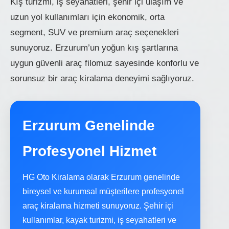
Kış turizmi, iş seyahatleri, şehir içi ulaşım ve
uzun yol kullanımları için ekonomik, orta
segment, SUV ve premium araç seçenekleri
sunuyoruz. Erzurum’un yoğun kış şartlarına
uygun güvenli araç filomuz sayesinde konforlu ve
sorunsuz bir araç kiralama deneyimi sağlıyoruz.
Erzurum Genelinde
Profesyonel Hizmet
HG Oto Kiralama olarak Erzurum genelinde
bireysel ve kurumsal müşterilere profesyonel
araç kiralama hizmeti sunuyoruz. Şehir içi
kullanımlar, kayak turizmi, iş seyahatleri ve