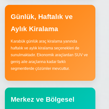
Günlük, Haftalık ve
Aylık Kiralama
Karabük günlük araç kiralama yanında
haftalık ve aylık kiralama seçenekleri de
sunulmaktadır. Ekonomik araçlardan SUV ve
geniş aile araçlarına kadar farklı
segmentlerde çözümler mevcuttur.
Merkez ve Bölgesel