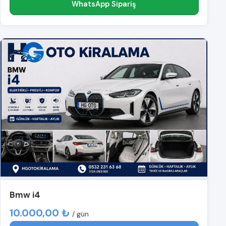
WhatsApp Sipariş
Bmw i4
10.000,00 ₺
/ gün