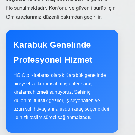
filo sunulmaktadır. Konforlu ve güvenli sürüş için
tüm araçlarımız düzenli bakımdan geçirilir.
Karabük Genelinde
Profesyonel Hizmet
HG Oto Kiralama olarak Karabük genelinde
bireysel ve kurumsal müşterilere araç
kiralama hizmeti sunuyoruz. Şehir içi
kullanım, turistik geziler, iş seyahatleri ve
uzun yol ihtiyaçlarına uygun araç seçenekleri
ile hızlı teslim süreci sağlanmaktadır.