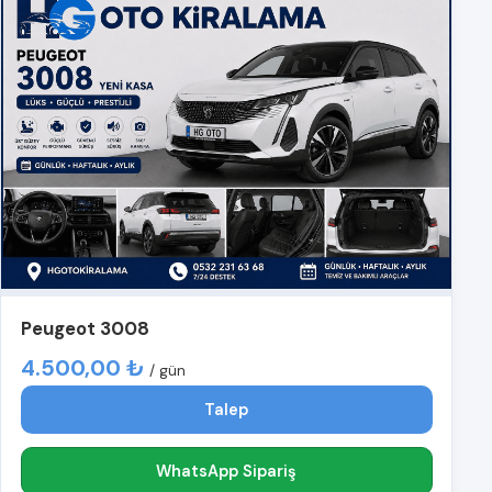
Peugeot 3008
4.500,00 ₺
/ gün
Talep
WhatsApp Sipariş