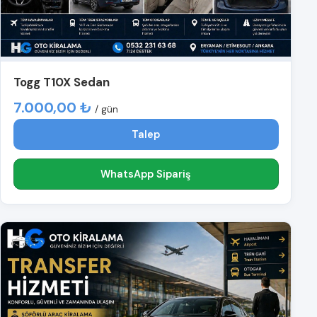
Togg T10X Sedan
7.000,00 ₺
/ gün
Talep
WhatsApp Sipariş