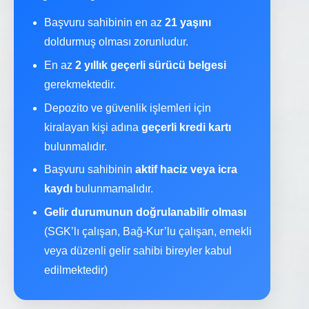
Başvuru sahibinin en az
21 yaşını
doldurmuş olması zorunludur.
En az
2 yıllık geçerli sürücü belgesi
gerekmektedir.
Depozito ve güvenlik işlemleri için
kiralayan kişi adına
geçerli kredi kartı
bulunmalıdır.
Başvuru sahibinin
aktif haciz veya icra
kaydı
bulunmamalıdır.
Gelir durumunun doğrulanabilir olması
(SGK’lı çalışan, Bağ-Kur’lu çalışan, emekli
veya düzenli gelir sahibi bireyler kabul
edilmektedir)