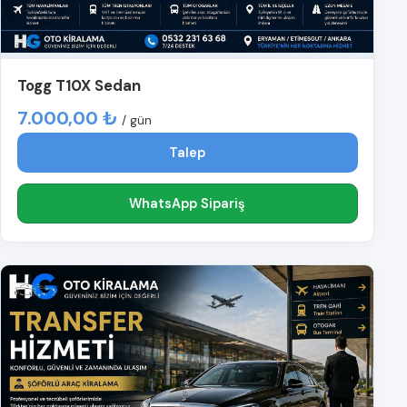
Togg T10X Sedan
7.000,00 ₺
/ gün
Talep
WhatsApp Sipariş