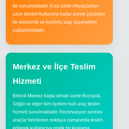
de sunulmaktadır. Kısa süreli ihtiyaçlardan
uzun dönem kullanıma kadar esnek çözümler
ile ekonomik ve konforlu araç seçenekleri
sağlanmaktadır.
Merkez ve İlçe Teslim
Hizmeti
Bilecik Merkez başta olmak üzere Bozüyük,
Söğüt ve diğer tüm ilçelere hızlı araç teslim
hizmeti sunulmaktadır. Rezervasyon sonrası
araçlar belirlenen noktaya zamanında teslim
edilerek kullanıcıya pratik bir kiralama