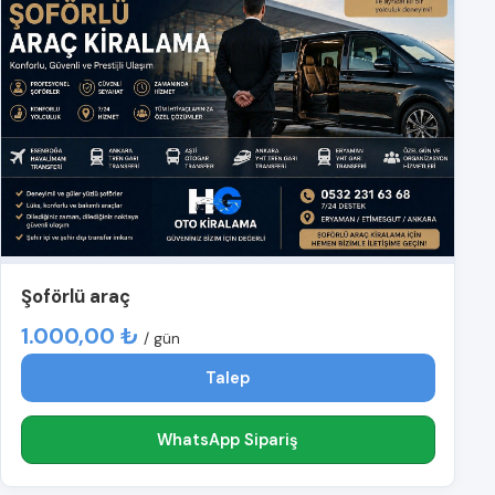
Şoförlü araç
1.000,00 ₺
/ gün
Talep
WhatsApp Sipariş