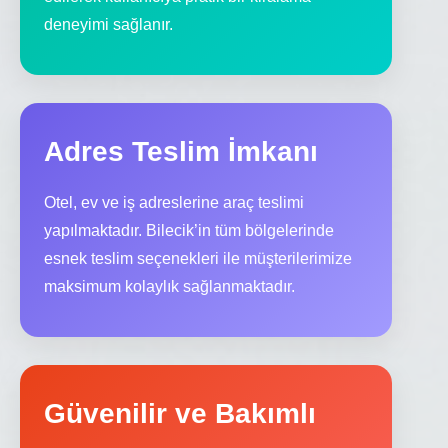
deneyimi sağlanır.
Adres Teslim İmkanı
Otel, ev ve iş adreslerine araç teslimi
yapılmaktadır. Bilecik’in tüm bölgelerinde
esnek teslim seçenekleri ile müşterilerimize
maksimum kolaylık sağlanmaktadır.
Güvenilir ve Bakımlı