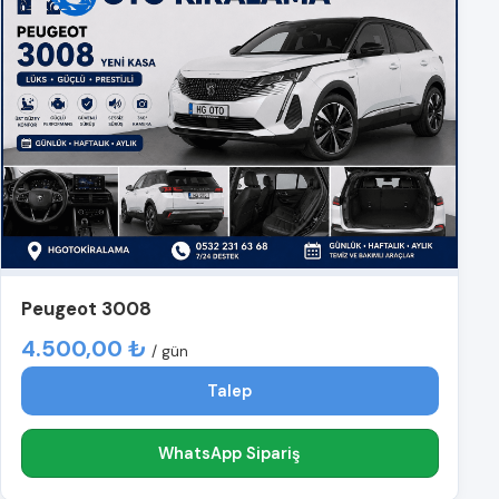
Peugeot 3008
4.500,00 ₺
/ gün
Talep
WhatsApp Sipariş