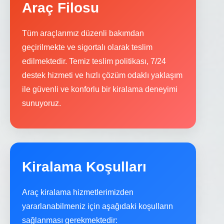
Araç Filosu
Tüm araçlarımız düzenli bakımdan
geçirilmekte ve sigortalı olarak teslim
edilmektedir. Temiz teslim politikası, 7/24
destek hizmeti ve hızlı çözüm odaklı yaklaşım
ile güvenli ve konforlu bir kiralama deneyimi
sunuyoruz.
Kiralama Koşulları
Araç kiralama hizmetlerimizden
yararlanabilmeniz için aşağıdaki koşulların
sağlanması gerekmektedir: