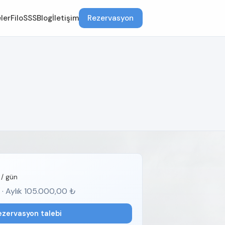
ler
Filo
SSS
Blog
İletişim
Rezervasyon
/ gün
 · Aylık 105.000,00 ₺
ezervasyon talebi