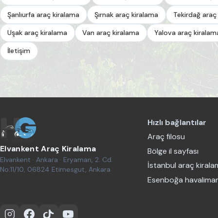
Şanlıurfa araç kiralama
Şırnak araç kiralama
Tekirdağ araç
Uşak araç kiralama
Van araç kiralama
Yalova araç kiralam
İletişim
Hızlı bağlantılar
Araç filosu
Elvankent Araç Kiralama
Bölge il sayfası
Elvankent · Ankara · Eryaman, 2. Cd.
İstanbul araç kiral
No:11/10, 06824 Etimesgut, Ankara
Esenboğa havaliman