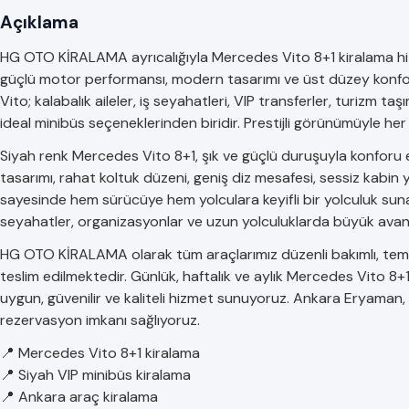
Açıklama
HG OTO KİRALAMA ayrıcalığıyla Mercedes Vito 8+1 kiralama hizm
güçlü motor performansı, modern tasarımı ve üst düzey konfor
Vito; kalabalık aileler, iş seyahatleri, VIP transferler, turizm taşı
ideal minibüs seçeneklerinden biridir. Prestijli görünümüyle he
Siyah renk Mercedes Vito 8+1, şık ve güçlü duruşuyla konforu es
tasarımı, rahat koltuk düzeni, geniş diz mesafesi, sessiz kabin 
sayesinde hem sürücüye hem yolculara keyifli bir yolculuk sunar.
seyahatler, organizasyonlar ve uzun yolculuklarda büyük avant
HG OTO KİRALAMA olarak tüm araçlarımız düzenli bakımlı, temiz,
teslim edilmektedir. Günlük, haftalık ve aylık Mercedes Vito 8+
uygun, güvenilir ve kaliteli hizmet sunuyoruz. Ankara Eryaman,
rezervasyon imkanı sağlıyoruz.
📍 Mercedes Vito 8+1 kiralama
📍 Siyah VIP minibüs kiralama
📍 Ankara araç kiralama