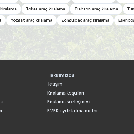
 kiralama
Tokat araç kiralama
Trabzon araç kiralama
Tun
a
Yozgat araç kiralama
Zonguldak araç kiralama
Esenboğ
Hakkımızda
İletişim
Kiralama koşulları
ama
Kiralama sözleşmesi
ı
KVKK aydınlatma metni