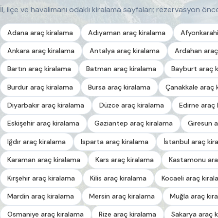
İl, ilçe ve havalimanı odaklı kiralama sayfaları; rezervasyon önces
Adana araç kiralama
Adıyaman araç kiralama
Afyonkarahi
Ankara araç kiralama
Antalya araç kiralama
Ardahan araç
Bartın araç kiralama
Batman araç kiralama
Bayburt araç 
Burdur araç kiralama
Bursa araç kiralama
Çanakkale araç 
Diyarbakır araç kiralama
Düzce araç kiralama
Edirne araç 
Eskişehir araç kiralama
Gaziantep araç kiralama
Giresun a
Iğdır araç kiralama
Isparta araç kiralama
İstanbul araç kir
Karaman araç kiralama
Kars araç kiralama
Kastamonu ara
Kırşehir araç kiralama
Kilis araç kiralama
Kocaeli araç kira
Mardin araç kiralama
Mersin araç kiralama
Muğla araç kir
Osmaniye araç kiralama
Rize araç kiralama
Sakarya araç k