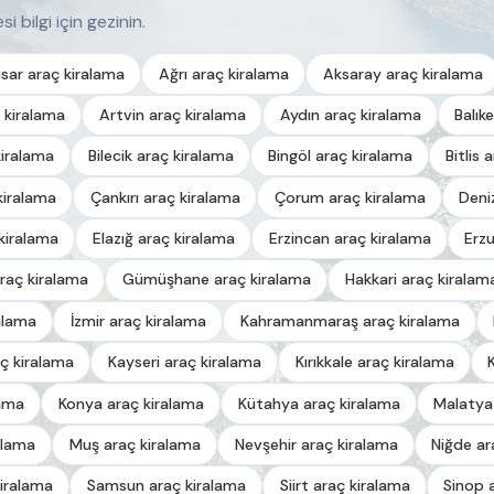
i bilgi için gezinin.
sar araç kiralama
Ağrı araç kiralama
Aksaray araç kiralama
 kiralama
Artvin araç kiralama
Aydın araç kiralama
Balık
kiralama
Bilecik araç kiralama
Bingöl araç kiralama
Bitlis 
kiralama
Çankırı araç kiralama
Çorum araç kiralama
Deni
kiralama
Elazığ araç kiralama
Erzincan araç kiralama
Erz
raç kiralama
Gümüşhane araç kiralama
Hakkari araç kiralam
alama
İzmir araç kiralama
Kahramanmaraş araç kiralama
ç kiralama
Kayseri araç kiralama
Kırıkkale araç kiralama
lama
Konya araç kiralama
Kütahya araç kiralama
Malatya
alama
Muş araç kiralama
Nevşehir araç kiralama
Niğde ar
iralama
Samsun araç kiralama
Siirt araç kiralama
Sinop 