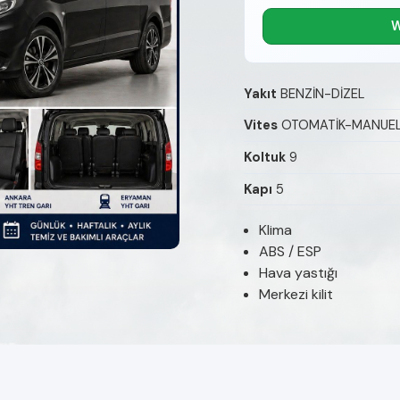
W
Yakıt
BENZİN-DİZEL
Vites
OTOMATİK-MANUE
Koltuk
9
Kapı
5
Klima
ABS / ESP
Hava yastığı
Merkezi kilit