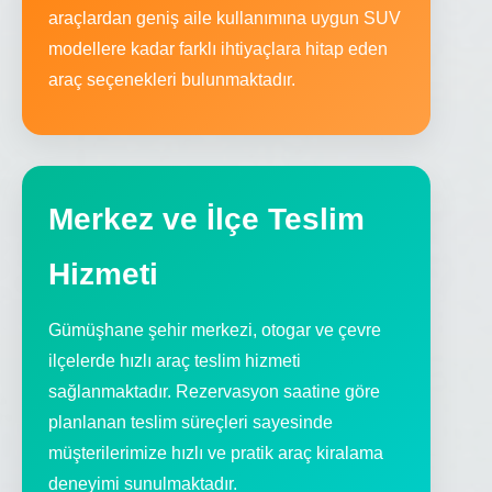
araçlardan geniş aile kullanımına uygun SUV
modellere kadar farklı ihtiyaçlara hitap eden
araç seçenekleri bulunmaktadır.
Merkez ve İlçe Teslim
Hizmeti
Gümüşhane şehir merkezi, otogar ve çevre
ilçelerde hızlı araç teslim hizmeti
sağlanmaktadır. Rezervasyon saatine göre
planlanan teslim süreçleri sayesinde
müşterilerimize hızlı ve pratik araç kiralama
deneyimi sunulmaktadır.