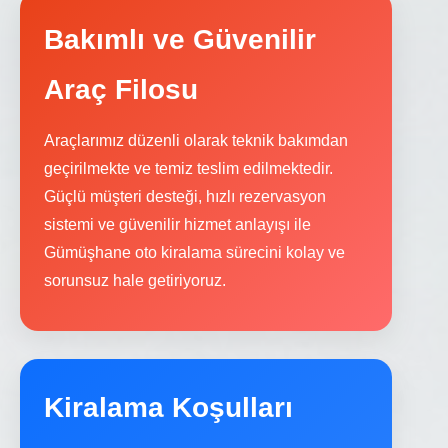
Bakımlı ve Güvenilir
Araç Filosu
Araçlarımız düzenli olarak teknik bakımdan
geçirilmekte ve temiz teslim edilmektedir.
Güçlü müşteri desteği, hızlı rezervasyon
sistemi ve güvenilir hizmet anlayışı ile
Gümüşhane oto kiralama sürecini kolay ve
sorunsuz hale getiriyoruz.
Kiralama Koşulları