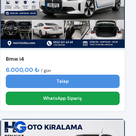
Bmw i4
6.000,00 ₺
/ gün
Talep
WhatsApp Sipariş