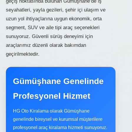
geçiş noktasında bulunan Gümüşhane’de iş
seyahatleri, yayla gezileri, şehir içi ulaşım ve
uzun yol ihtiyaçlarına uygun ekonomik, orta
segment, SUV ve aile tipi araç seçenekleri
sunuyoruz. Güvenli sürüş deneyimi için
araçlarımız düzenli olarak bakımdan
geçirilmektedir.
Gümüşhane Genelinde
Profesyonel Hizmet
HG Oto Kiralama olarak Gümüşhane
genelinde bireysel ve kurumsal müşterilere
profesyonel araç kiralama hizmeti sunuyoruz.