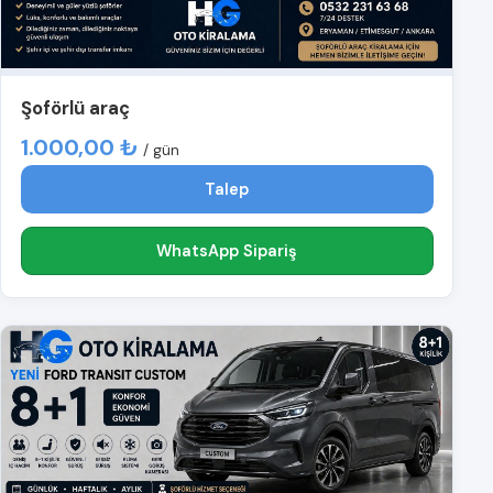
Şoförlü araç
1.000,00 ₺
/ gün
Talep
WhatsApp Sipariş