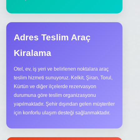
Adres Teslim Araç
Kiralama
Otel, ev, iş yeri ve belirlenen noktalara araç
teslim hizmeti sunuyoruz. Kelkit, Şiran, Torul,
Kürtün ve diğer ilçelerde rezervasyon
durumuna göre teslim organizasyonu
yapılmaktadır. Şehir dışından gelen müşteriler
için konforlu ulaşım desteği sağlanmaktadır.