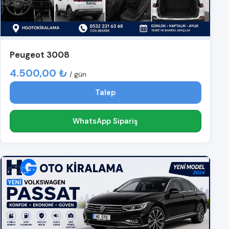
Peugeot 3008
4.500,00 ₺
/ gün
Talep
WhatsApp Sipariş