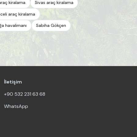
araç kiralama
Sivas araç kiralama
celi araç kiralama
a havalimanı
Sabiha Gökçen
İletişim
+90 532 231 63 68
WhatsApp