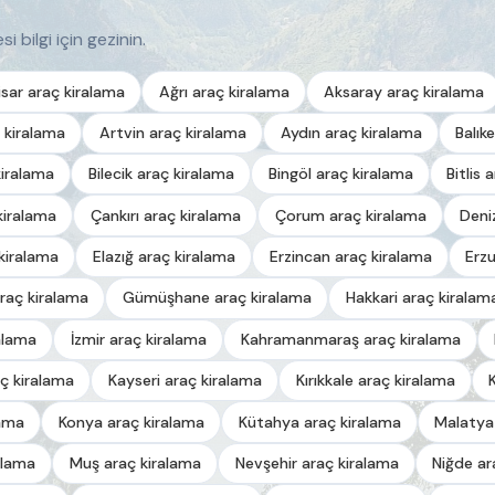
i bilgi için gezinin.
sar araç kiralama
Ağrı araç kiralama
Aksaray araç kiralama
 kiralama
Artvin araç kiralama
Aydın araç kiralama
Balık
kiralama
Bilecik araç kiralama
Bingöl araç kiralama
Bitlis 
kiralama
Çankırı araç kiralama
Çorum araç kiralama
Deni
kiralama
Elazığ araç kiralama
Erzincan araç kiralama
Erz
raç kiralama
Gümüşhane araç kiralama
Hakkari araç kiralam
alama
İzmir araç kiralama
Kahramanmaraş araç kiralama
ç kiralama
Kayseri araç kiralama
Kırıkkale araç kiralama
lama
Konya araç kiralama
Kütahya araç kiralama
Malatya
alama
Muş araç kiralama
Nevşehir araç kiralama
Niğde ar