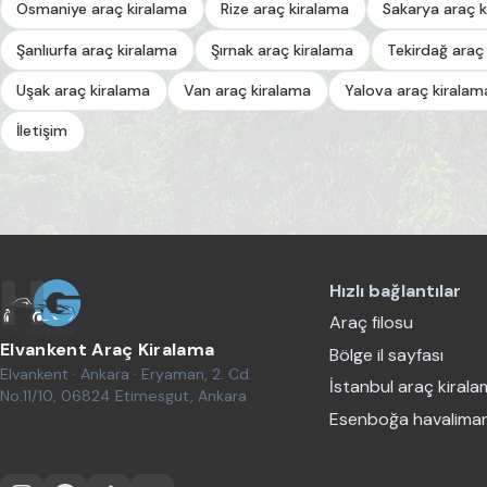
Osmaniye araç kiralama
Rize araç kiralama
Sakarya araç k
Şanlıurfa araç kiralama
Şırnak araç kiralama
Tekirdağ araç
Uşak araç kiralama
Van araç kiralama
Yalova araç kiralam
İletişim
Hızlı bağlantılar
Araç filosu
Elvankent Araç Kiralama
Bölge il sayfası
Elvankent · Ankara · Eryaman, 2. Cd.
İstanbul araç kiral
No:11/10, 06824 Etimesgut, Ankara
Esenboğa havaliman