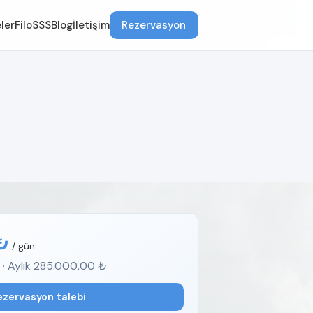
ler
Filo
SSS
Blog
İletişim
Rezervasyon
₺
/ gün
 · Aylık 285.000,00 ₺
ezervasyon talebi