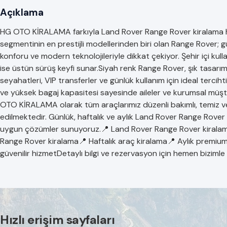
Açıklama
HG OTO KİRALAMA farkıyla Land Rover Range Rover kiralama hi
segmentinin en prestijli modellerinden biri olan Range Rover;
konforu ve modern teknolojileriyle dikkat çekiyor. Şehir içi kul
ise üstün sürüş keyfi sunar.Siyah renk Range Rover, şık tasarımı
seyahatleri, VIP transferler ve günlük kullanım için ideal terciht
ve yüksek bagaj kapasitesi sayesinde aileler ve kurumsal müşt
OTO KİRALAMA olarak tüm araçlarımız düzenli bakımlı, temiz ve 
edilmektedir. Günlük, haftalık ve aylık Land Rover Range Rover
uygun çözümler sunuyoruz.📍 Land Rover Range Rover kiralam
Range Rover kiralama📍 Haftalık araç kiralama📍 Aylık prem
güvenilir hizmetDetaylı bilgi ve rezervasyon için hemen bizimle 
Hızlı erişim sayfaları