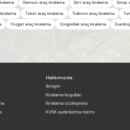
iralama
Samsun araç kiralama
Siirt araç kiralama
Sinop 
 kiralama
Tokat araç kiralama
Trabzon araç kiralama
Tun
a
Yozgat araç kiralama
Zonguldak araç kiralama
Esenboğ
Hakkımızda
İletişim
Kiralama koşulları
ama
Kiralama sözleşmesi
ı
KVKK aydınlatma metni