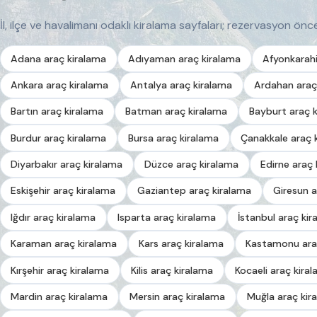
İl, ilçe ve havalimanı odaklı kiralama sayfaları; rezervasyon önces
Adana araç kiralama
Adıyaman araç kiralama
Afyonkarahi
Ankara araç kiralama
Antalya araç kiralama
Ardahan araç
Bartın araç kiralama
Batman araç kiralama
Bayburt araç 
Burdur araç kiralama
Bursa araç kiralama
Çanakkale araç 
Diyarbakır araç kiralama
Düzce araç kiralama
Edirne araç 
Eskişehir araç kiralama
Gaziantep araç kiralama
Giresun a
Iğdır araç kiralama
Isparta araç kiralama
İstanbul araç kir
Karaman araç kiralama
Kars araç kiralama
Kastamonu ara
Kırşehir araç kiralama
Kilis araç kiralama
Kocaeli araç kira
Mardin araç kiralama
Mersin araç kiralama
Muğla araç kir