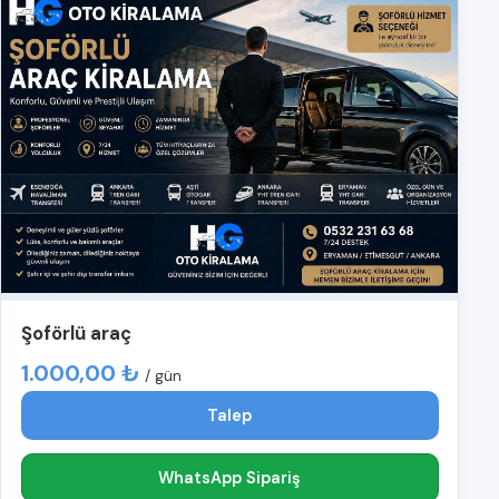
Şoförlü araç
1.000,00 ₺
/ gün
Talep
WhatsApp Sipariş