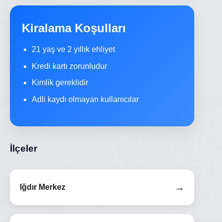
Kiralama Koşulları
21 yaş ve 2 yıllık ehliyet
Kredi kartı zorunludur
Kimlik gereklidir
Adli kaydı olmayan kullanıcılar
İlçeler
→
Iğdır Merkez