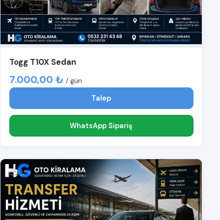
Togg T10X Sedan
7.000,00 ₺
/ gün
Talep
WhatsApp Sipariş