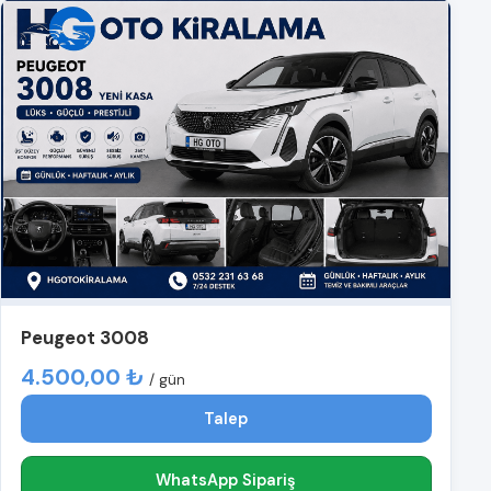
Peugeot 3008
4.500,00 ₺
/ gün
Talep
WhatsApp Sipariş