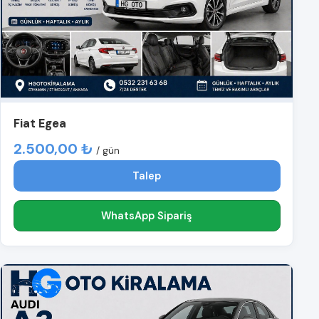
Fiat Egea
2.500,00 ₺
/ gün
Talep
WhatsApp Sipariş