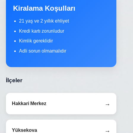
Kiralama Koşulları
21 yaş ve 2 yıllık ehliyet
Kredi kartı zorunludur
Kimlik gereklidir
Adli sorun olmamalıdır
İlçeler
→
Hakkari Merkez
→
Yüksekova