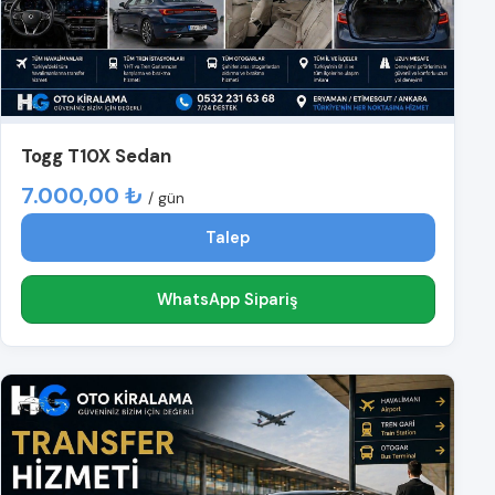
Togg T10X Sedan
7.000,00 ₺
/ gün
Talep
WhatsApp Sipariş