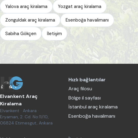
Yalova araç kiralama
Yozgat araç kiralama
Zonguldak araç kiralama
Esenboğa havalimanı
Sabiha Gökçen
İletişim
Hızlı bağlantılar
Araç filosu
Elvankent Araç
Bölge il sayfası
Kiralama
İstanbul araç kiralama
Elvankent · Ankara ·
Esenboğa havalimanı
Eryaman, 2. Cd. No:11/10,
06824 Etimesgut, Ankara