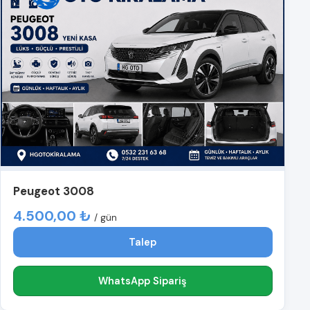
Peugeot 3008
4.500,00 ₺
/ gün
Talep
WhatsApp Sipariş