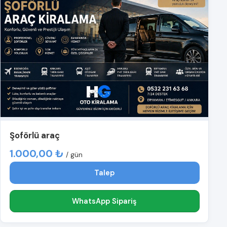
Şoförlü araç
1.000,00 ₺
/ gün
Talep
WhatsApp Sipariş