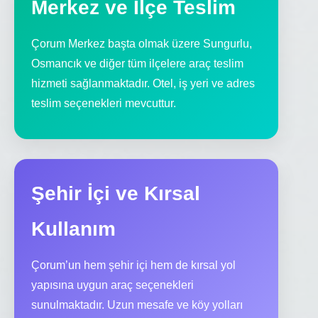
Merkez ve İlçe Teslim
Çorum Merkez başta olmak üzere Sungurlu,
Osmancık ve diğer tüm ilçelere araç teslim
hizmeti sağlanmaktadır. Otel, iş yeri ve adres
teslim seçenekleri mevcuttur.
Şehir İçi ve Kırsal
Kullanım
Çorum’un hem şehir içi hem de kırsal yol
yapısına uygun araç seçenekleri
sunulmaktadır. Uzun mesafe ve köy yolları