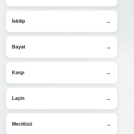
→
İskilip
→
Bayat
→
Kargı
→
Laçin
→
Mecitözü