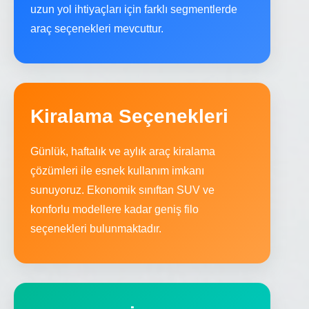
uzun yol ihtiyaçları için farklı segmentlerde
araç seçenekleri mevcuttur.
Kiralama Seçenekleri
Günlük, haftalık ve aylık araç kiralama
çözümleri ile esnek kullanım imkanı
sunuyoruz. Ekonomik sınıftan SUV ve
konforlu modellere kadar geniş filo
seçenekleri bulunmaktadır.