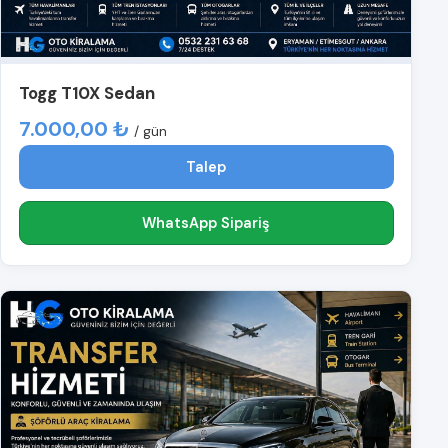
Togg T10X Sedan
7.000,00 ₺
/ gün
Talep
WhatsApp Sipariş