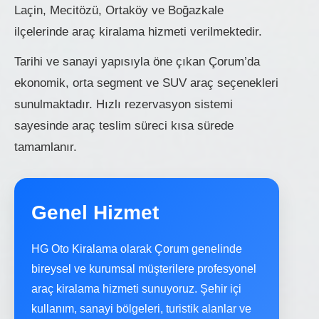
Laçin, Mecitözü, Ortaköy ve Boğazkale
ilçelerinde araç kiralama hizmeti verilmektedir.
Tarihi ve sanayi yapısıyla öne çıkan Çorum’da
ekonomik, orta segment ve SUV araç seçenekleri
sunulmaktadır. Hızlı rezervasyon sistemi
sayesinde araç teslim süreci kısa sürede
tamamlanır.
Genel Hizmet
HG Oto Kiralama olarak Çorum genelinde
bireysel ve kurumsal müşterilere profesyonel
araç kiralama hizmeti sunuyoruz. Şehir içi
kullanım, sanayi bölgeleri, turistik alanlar ve