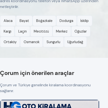
adres koordinasyonu telefon veya WhatsApp üzerinden
netleştirilir.
Alaca
Bayat
Boğazkale
Dodurga
İskilip
Kargı
Laçin
Mecitözü
Merkez
Oğuzlar
Ortaköy
Osmancık
Sungurlu
Uğurludağ
Çorum için önerilen araçlar
Çorum ve Türkiye genelinde kiralama koordinasyonu
sağlanır.