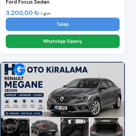
Ford Focus Sedan
3.200,00 ₺
/ gün
Talep
WhatsApp Sipariş