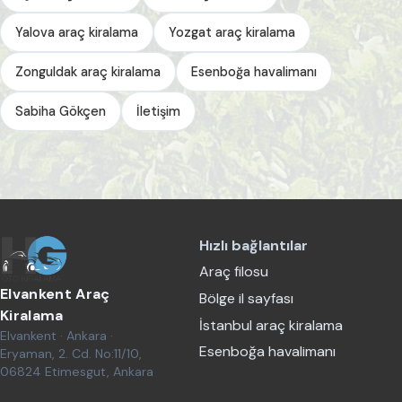
Yalova araç kiralama
Yozgat araç kiralama
Zonguldak araç kiralama
Esenboğa havalimanı
Sabiha Gökçen
İletişim
Hızlı bağlantılar
Araç filosu
Elvankent Araç
Bölge il sayfası
Kiralama
İstanbul araç kiralama
Elvankent · Ankara ·
Esenboğa havalimanı
Eryaman, 2. Cd. No:11/10,
06824 Etimesgut, Ankara