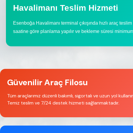
Havalimanı Teslim Hizmeti
Esenboğa Havalimanı terminal çıkışında hızlı araç teslim
saatine göre planlama yapılır ve bekleme süresi minimuma 
Güvenilir Araç Filosu
Tüm araçlarımız düzenli bakımlı, sigortalı ve uzun yol kullan
Temiz teslim ve 7/24 destek hizmeti sağlanmaktadır.