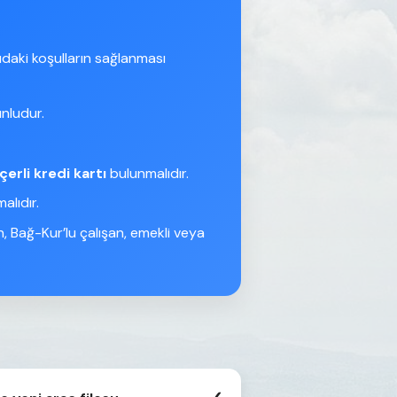
ıdaki koşulların sağlanması
nludur.
çerli kredi kartı
bulunmalıdır.
lıdır.
n, Bağ-Kur’lu çalışan, emekli veya