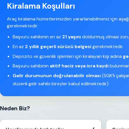
Kiralama Koşulları
Araç kiralama hizmetlerimizden yararlanabilmeniz için aşağ
gerekmektedir:
Başvuru sahibinin en az
21 yaşını
doldurmuş olması zoru
En az
2 yıllık geçerli sürücü belgesi
gerekmektedir.
Depozito ve güvenlik işlemleri için kiralayan kişi adına
ge
Başvuru sahibinin
aktif haciz veya icra kaydı
bulunmama
Gelir durumunun doğrulanabilir olması
(SGK’lı çalışa
düzenli gelir sahibi bireyler kabul edilmektedir)
Neden Biz?