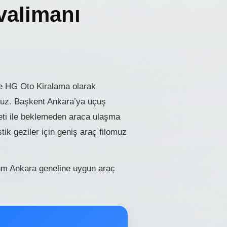
valimanı
e HG Oto Kiralama olarak
oruz. Başkent Ankara’ya uçuş
meti ile beklemeden araca ulaşma
stik geziler için geniş araç filomuz
üm Ankara geneline uygun araç