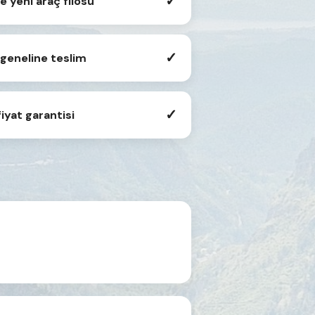
✓
e yeni araç filosu
✓
geneline teslim
✓
iyat garantisi