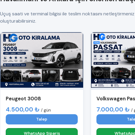
Uçuş saati ve terminal bilgisi ile teslim noktasını netleştirmeniz ö
oluşturabilirsiniz.
Peugeot 3008
Volkswagen Pa
4.500,00 ₺
7.000,00 ₺
/ gün
/ 
Talep
Tal
WhatsApp Sipariş
WhatsApp 