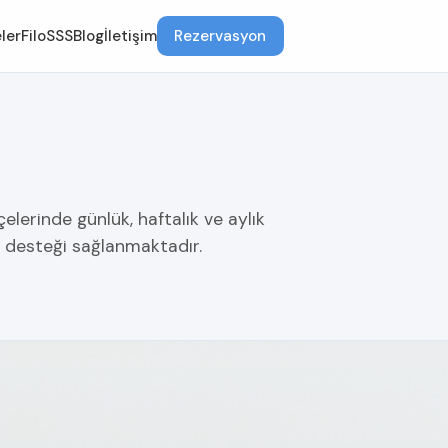
ler
Filo
SSS
Blog
İletişim
Rezervasyon
lerinde günlük, haftalık ve aylık
im desteği sağlanmaktadır.