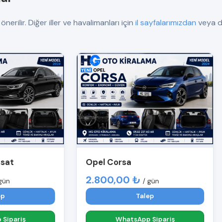
nerilir. Diğer iller ve havalimanları için
il sayfalarımızdan
veya do
ssat
Opel Corsa
2.800,00 ₺
gün
/ gün
ep
Talep
Sipariş
WhatsApp Sipariş