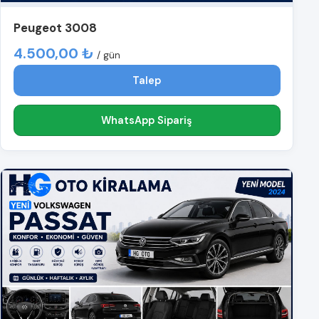
Peugeot 3008
4.500,00 ₺
/ gün
Talep
WhatsApp Sipariş