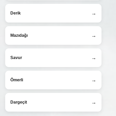
→
Derik
→
Mazıdağı
→
Savur
→
Ömerli
→
Dargeçit