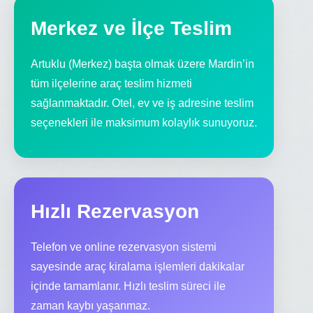
Merkez ve İlçe Teslim
Artuklu (Merkez) başta olmak üzere Mardin’in
tüm ilçelerine araç teslim hizmeti
sağlanmaktadır. Otel, ev ve iş adresine teslim
seçenekleri ile maksimum kolaylık sunuyoruz.
Hızlı Rezervasyon
Telefon ve online rezervasyon sistemi
sayesinde araç kiralama işlemleri dakikalar
içinde tamamlanır. Hızlı teslim süreci ile
zaman kaybı yaşanmaz.