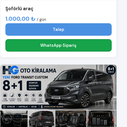
Şoförlü araç
1.000,00 ₺
/ gün
Talep
WhatsApp Sipariş