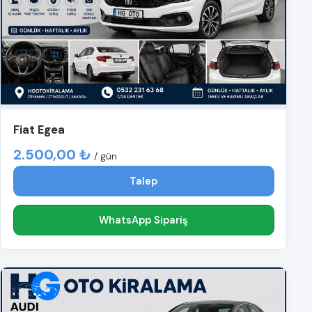
Fiat Egea
2.500,00 ₺
/ gün
Talep
WhatsApp Sipariş