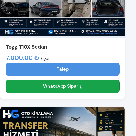
Togg T10X Sedan
7.000,00 ₺
/ gün
Talep
WhatsApp Sipariş