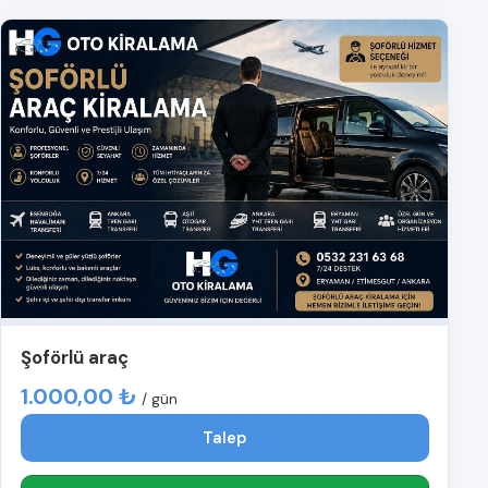
Şoförlü araç
1.000,00 ₺
/ gün
Talep