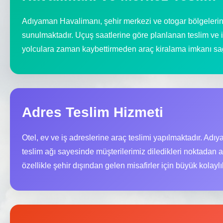
Adıyaman Havalimanı, şehir merkezi ve otogar bölgelerind
sunulmaktadır. Uçuş saatlerine göre planlanan teslim ve 
yolculara zaman kaybettirmeden araç kiralama imkanı sağ
Adres Teslim Hizmeti
Otel, ev ve iş adreslerine araç teslimi yapılmaktadır. Adıy
teslim ağı sayesinde müşterilerimiz diledikleri noktadan a
özellikle şehir dışından gelen misafirler için büyük kolayl