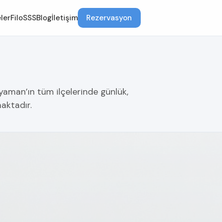
ler
Filo
SSS
Blog
İletişim
Rezervasyon
yaman’ın tüm ilçelerinde günlük,
maktadır.