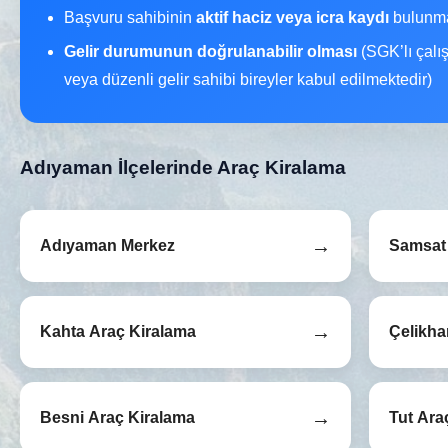
Başvuru sahibinin
aktif haciz veya icra kaydı
bulunma
Gelir durumunun doğrulanabilir olması
(SGK’lı çalı
veya düzenli gelir sahibi bireyler kabul edilmektedir)
Adıyaman İlçelerinde Araç Kiralama
→
Adıyaman Merkez
Samsat 
→
Kahta Araç Kiralama
Çelikha
→
Besni Araç Kiralama
Tut Ara