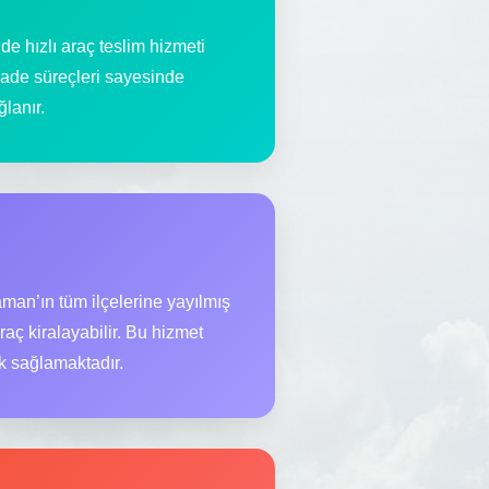
e hızlı araç teslim hizmeti
iade süreçleri sayesinde
lanır.
aman’ın tüm ilçelerine yayılmış
raç kiralayabilir. Bu hizmet
ık sağlamaktadır.