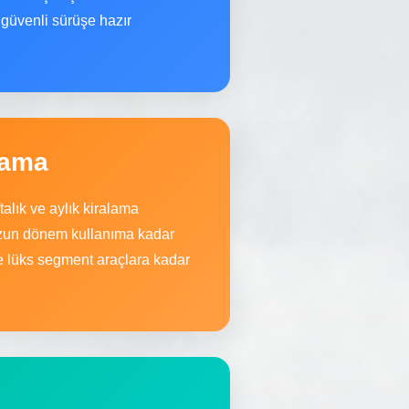
 güvenli sürüşe hazır
lama
alık ve aylık kiralama
 uzun dönem kullanıma kadar
 lüks segment araçlara kadar