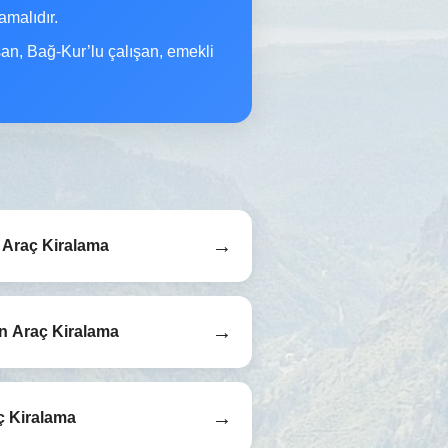
malıdır.
şan, Bağ-Kur’lu çalışan, emekli
→
Araç Kiralama
→
n Araç Kiralama
→
ç Kiralama