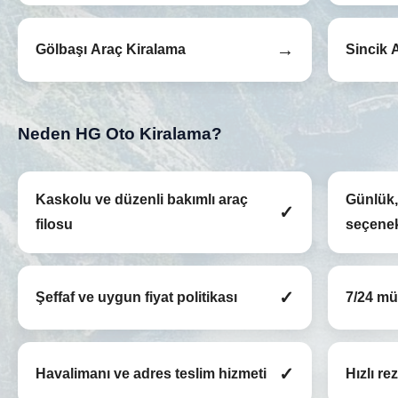
→
Gölbaşı Araç Kiralama
Sincik 
Neden HG Oto Kiralama?
Kaskolu ve düzenli bakımlı araç
Günlük, 
✓
filosu
seçenek
✓
Şeffaf ve uygun fiyat politikası
7/24 müş
✓
Havalimanı ve adres teslim hizmeti
Hızlı r