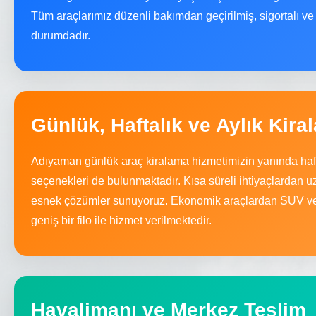
Tüm araçlarımız düzenli bakımdan geçirilmiş, sigortalı ve
durumdadır.
Günlük, Haftalık ve Aylık Kira
Adıyaman günlük araç kiralama hizmetimizin yanında haft
seçenekleri de bulunmaktadır. Kısa süreli ihtiyaçlardan
esnek çözümler sunuyoruz. Ekonomik araçlardan SUV ve
geniş bir filo ile hizmet verilmektedir.
Havalimanı ve Merkez Teslim