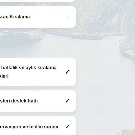
→
Araç Kiralama
haftalık ve aylık kiralama
✓
leri
✓
teri destek hattı
✓
ezervasyon ve teslim süreci