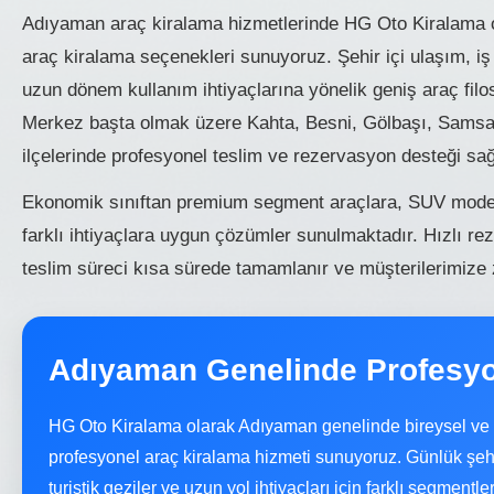
Adıyaman araç kiralama hizmetlerinde HG Oto Kiralama ol
araç kiralama seçenekleri sunuyoruz. Şehir içi ulaşım, iş s
uzun dönem kullanım ihtiyaçlarına yönelik geniş araç fil
Merkez başta olmak üzere Kahta, Besni, Gölbaşı, Samsat
ilçelerinde profesyonel teslim ve rezervasyon desteği sa
Ekonomik sınıftan premium segment araçlara, SUV modell
farklı ihtiyaçlara uygun çözümler sunulmaktadır. Hızlı r
teslim süreci kısa sürede tamamlanır ve müşterilerimize 
Adıyaman Genelinde Profesyo
HG Oto Kiralama olarak Adıyaman genelinde bireysel ve 
profesyonel araç kiralama hizmeti sunuyoruz. Günlük şehir i
turistik geziler ve uzun yol ihtiyaçları için farklı segment