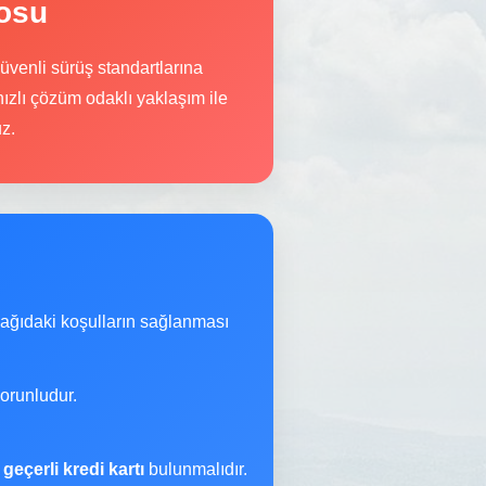
losu
üvenli sürüş standartlarına
hızlı çözüm odaklı yaklaşım ile
z.
şağıdaki koşulların sağlanması
orunludur.
a
geçerli kredi kartı
bulunmalıdır.