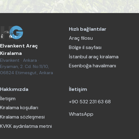
Hızlı bağlantılar
Araç filosu
Elvankent Araç
Bölge il sayfası
Kiralama
İstanbul araç kiralama
Elvankent · Ankara ·
Esenboğa havalimanı
Eryaman, 2. Cd. No:11/10,
06824 Etimesgut, Ankara
Hakkımızda
İletişim
İletişim
+90 532 231 63 68
Kiralama koşulları
WhatsApp
Kiralama sözleşmesi
KVKK aydınlatma metni