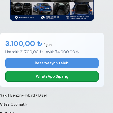
3.100,00 ₺
/ gün
Haftalık 21.700,00 ₺ · Aylık 74.000,00 ₺
Rezervasyon talebi
WhatsApp Sipariş
Yakıt
Benzin-Hybird / Dizel
Vites
Otomatik