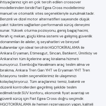
ihtiyaçlarınız için en çok tercih edilen crossover
modellerinden biridir.Fiat Egea Cross modellerimiz
manuel ve otomatik vites seçenekleriyle sunulmaktadır.
Benzinli ve dizel motor alternatifleri sayesinde düşük
yakıt tüketimi sağlarken performanslı sürüş deneyimi
sunar. Yüksek oturma pozisyonu, geniş bagaj hacmi,
ferah iç mekan, güçlü klima sistemi ve gelişmiş güvenlik
donanımları ile aileler, iş seyahatleri ve bireysel
kullanımlar için ideal tercihtir.HGOTOKİRALAMA ile
Ankara Eryaman, Etimesgut, Sincan, Batıkent, Ümitköy ve
Ankara’nın tüm ilçelerine araç kiralama hizmeti
sunuyoruz. Esenboğa Havalimanı araç teslim alma ve
bırakma, Ankara Tren Garı YHT ve Eryaman YHT Tren
İstasyonu teslim seçeneklerimiz ile ulaşımınızı
kolaylaştırıyoruz. Tüm araçlarımız temiz, bakımlı ve
düzenli kontrollerden geçirilmiş şekilde teslim
edilmektedir.SUV konforu, ekonomik fiyat avantajı ve
güvenli sürüş için Fiat Egea Cross doğru seçimdir.
HGOTOKİRALAMA ile hemen rezervasyon yapın, kaliteli