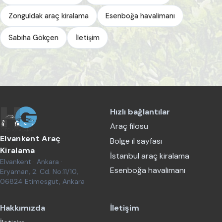
Zonguldak araç kiralama
Esenboğa havalimanı
Sabiha Gökçen
İletişim
Hızlı bağlantılar
Araç filosu
Elvankent Araç
Bölge il sayfası
Kiralama
İstanbul araç kiralama
Elvankent · Ankara ·
Esenboğa havalimanı
Eryaman, 2. Cd. No:11/10,
06824 Etimesgut, Ankara
Hakkımızda
İletişim