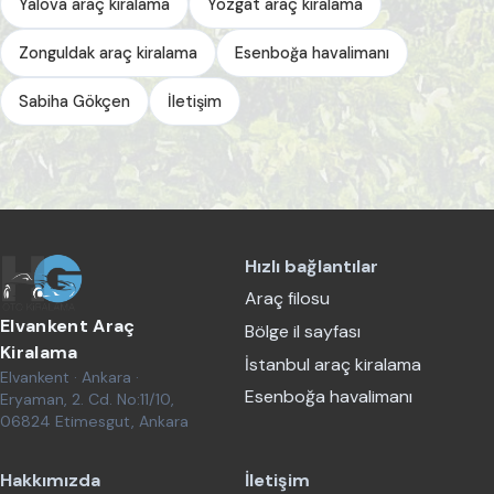
Yalova araç kiralama
Yozgat araç kiralama
Zonguldak araç kiralama
Esenboğa havalimanı
Sabiha Gökçen
İletişim
Hızlı bağlantılar
Araç filosu
Elvankent Araç
Bölge il sayfası
Kiralama
İstanbul araç kiralama
Elvankent · Ankara ·
Esenboğa havalimanı
Eryaman, 2. Cd. No:11/10,
06824 Etimesgut, Ankara
Hakkımızda
İletişim