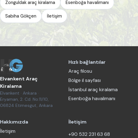
Zonguldak araç kiralama
Esenboğa havalimanı
Sabiha Gökçen
İletişim
Hızlı bağlantılar
Araç filosu
Elvankent Araç
Bölge il sayfası
Kiralama
İstanbul araç kiralama
Elvankent · Ankara ·
Esenboğa havalimanı
Eryaman, 2. Cd. No:11/10,
06824 Etimesgut, Ankara
Hakkımızda
İletişim
İletişim
+90 532 231 63 68