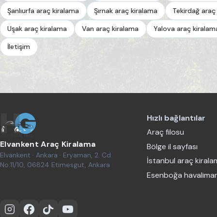
Şanlıurfa araç kiralama
Şırnak araç kiralama
Tekirdağ araç
Uşak araç kiralama
Van araç kiralama
Yalova araç kiralam
İletişim
Hızlı bağlantılar
Araç filosu
Elvankent Araç Kiralama
Bölge il sayfası
Elvankent · Ankara · Eryaman, 2. Cd.
İstanbul araç kiral
No:11/10, 06824 Etimesgut, Ankara
Esenboğa havaliman
Instagram
Facebook
TikTok
YouTube