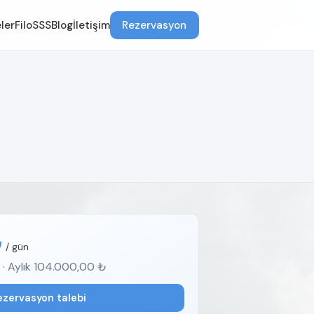
ler
Filo
SSS
Blog
İletişim
Rezervasyon
₺
/ gün
 · Aylık 104.000,00 ₺
ezervasyon talebi