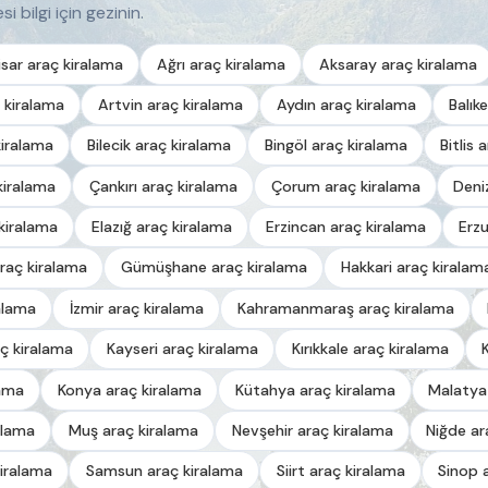
i bilgi için gezinin.
sar araç kiralama
Ağrı araç kiralama
Aksaray araç kiralama
 kiralama
Artvin araç kiralama
Aydın araç kiralama
Balık
kiralama
Bilecik araç kiralama
Bingöl araç kiralama
Bitlis 
kiralama
Çankırı araç kiralama
Çorum araç kiralama
Deni
kiralama
Elazığ araç kiralama
Erzincan araç kiralama
Erz
raç kiralama
Gümüşhane araç kiralama
Hakkari araç kiralam
alama
İzmir araç kiralama
Kahramanmaraş araç kiralama
ç kiralama
Kayseri araç kiralama
Kırıkkale araç kiralama
lama
Konya araç kiralama
Kütahya araç kiralama
Malatya
alama
Muş araç kiralama
Nevşehir araç kiralama
Niğde ar
iralama
Samsun araç kiralama
Siirt araç kiralama
Sinop 