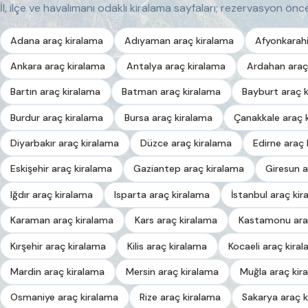
İl, ilçe ve havalimanı odaklı kiralama sayfaları; rezervasyon önces
Adana araç kiralama
Adıyaman araç kiralama
Afyonkarahi
Ankara araç kiralama
Antalya araç kiralama
Ardahan araç
Bartın araç kiralama
Batman araç kiralama
Bayburt araç 
Burdur araç kiralama
Bursa araç kiralama
Çanakkale araç 
Diyarbakır araç kiralama
Düzce araç kiralama
Edirne araç 
Eskişehir araç kiralama
Gaziantep araç kiralama
Giresun a
Iğdır araç kiralama
Isparta araç kiralama
İstanbul araç kir
Karaman araç kiralama
Kars araç kiralama
Kastamonu ara
Kırşehir araç kiralama
Kilis araç kiralama
Kocaeli araç kira
Mardin araç kiralama
Mersin araç kiralama
Muğla araç kir
Osmaniye araç kiralama
Rize araç kiralama
Sakarya araç k