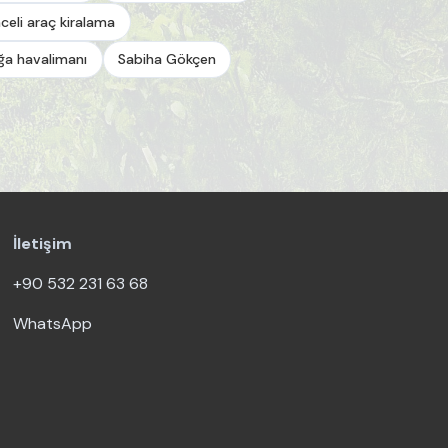
celi araç kiralama
a havalimanı
Sabiha Gökçen
İletişim
+90 532 231 63 68
WhatsApp