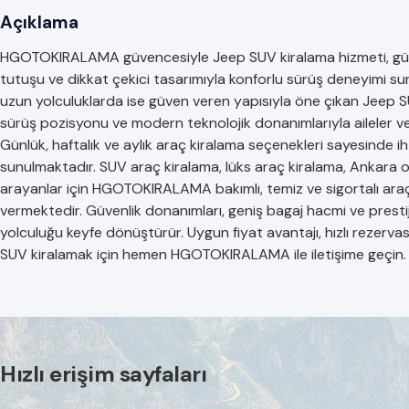
Açıklama
HGOTOKIRALAMA güvencesiyle Jeep SUV kiralama hizmeti, güç
tutuşu ve dikkat çekici tasarımıyla konforlu sürüş deneyimi sunar
uzun yolculuklarda ise güven veren yapısıyla öne çıkan Jeep S
sürüş pozisyonu ve modern teknolojik donanımlarıyla aileler ve iş
Günlük, haftalık ve aylık araç kiralama seçenekleri sayesinde 
sunulmaktadır. SUV araç kiralama, lüks araç kiralama, Ankara 
arayanlar için HGOTOKIRALAMA bakımlı, temiz ve sigortalı araç
vermektedir. Güvenlik donanımları, geniş bagaj hacmi ve prest
yolculuğu keyfe dönüştürür. Uygun fiyat avantajı, hızlı rezerv
SUV kiralamak için hemen HGOTOKIRALAMA ile iletişime geçin.
Hızlı erişim sayfaları