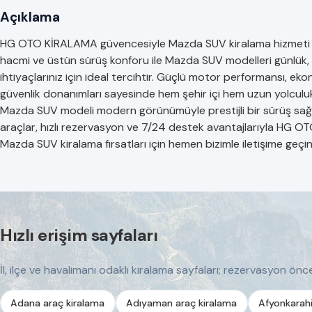
Açıklama
HG OTO KİRALAMA güvencesiyle Mazda SUV kiralama hizmeti şimdi
hacmi ve üstün sürüş konforu ile Mazda SUV modelleri günlük, h
ihtiyaçlarınız için ideal tercihtir. Güçlü motor performansı, eko
güvenlik donanımları sayesinde hem şehir içi hem uzun yolculuk
Mazda SUV modeli modern görünümüyle prestijli bir sürüş sağla
araçlar, hızlı rezervasyon ve 7/24 destek avantajlarıyla HG 
Mazda SUV kiralama fırsatları için hemen bizimle iletişime geçin
Hızlı erişim sayfaları
İl, ilçe ve havalimanı odaklı kiralama sayfaları; rezervasyon önces
Adana araç kiralama
Adıyaman araç kiralama
Afyonkarahi