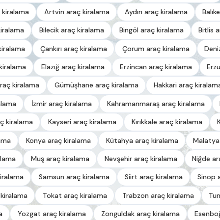
 kiralama
Artvin araç kiralama
Aydın araç kiralama
Balık
kiralama
Bilecik araç kiralama
Bingöl araç kiralama
Bitlis 
kiralama
Çankırı araç kiralama
Çorum araç kiralama
Deni
kiralama
Elazığ araç kiralama
Erzincan araç kiralama
Erz
raç kiralama
Gümüşhane araç kiralama
Hakkari araç kiralam
alama
İzmir araç kiralama
Kahramanmaraş araç kiralama
ç kiralama
Kayseri araç kiralama
Kırıkkale araç kiralama
lama
Konya araç kiralama
Kütahya araç kiralama
Malatya
alama
Muş araç kiralama
Nevşehir araç kiralama
Niğde ar
iralama
Samsun araç kiralama
Siirt araç kiralama
Sinop 
 kiralama
Tokat araç kiralama
Trabzon araç kiralama
Tun
a
Yozgat araç kiralama
Zonguldak araç kiralama
Esenboğ