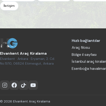
İletişim
Hızlı bağlantılar
Araç filosu
Elvankent Araç Kiralama
Bölge il sayfası
Elvankent · Ankara · Eryaman, 2. Cd.
İstanbul araç kiral
No:11/10, 06824 Etimesgut, Ankara
Esenboğa havaliman
Instagram
Facebook
TikTok
YouTube
© 2026 Elvankent Araç Kiralama