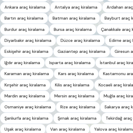
Ankara araç kiralama
Antalya araç kiralama
Ardahan araç
Bartın araç kiralama
Batman araç kiralama
Bayburt araç 
Burdur araç kiralama
Bursa araç kiralama
Çanakkale araç 
Diyarbakır araç kiralama
Düzce araç kiralama
Edirne araç 
Eskişehir araç kiralama
Gaziantep araç kiralama
Giresun a
Iğdır araç kiralama
Isparta araç kiralama
İstanbul araç kir
Karaman araç kiralama
Kars araç kiralama
Kastamonu ara
Kırşehir araç kiralama
Kilis araç kiralama
Kocaeli araç kira
Mardin araç kiralama
Mersin araç kiralama
Muğla araç kir
Osmaniye araç kiralama
Rize araç kiralama
Sakarya araç k
Şanlıurfa araç kiralama
Şırnak araç kiralama
Tekirdağ araç
Uşak araç kiralama
Van araç kiralama
Yalova araç kiralam