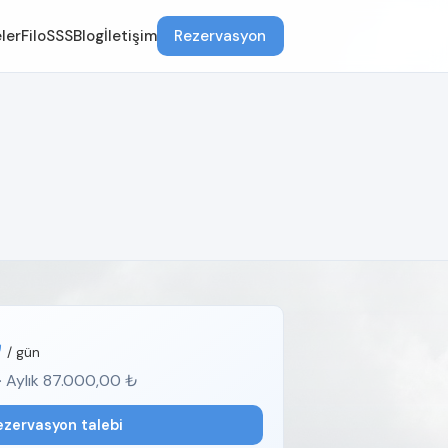
ler
Filo
SSS
Blog
İletişim
Rezervasyon
₺
/ gün
· Aylık 87.000,00 ₺
ezervasyon talebi