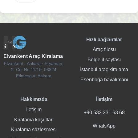
Hızlı bağlantılar
Araç filosu
Elvankent Araç Kiralama
Bölge il sayfası
Elvankent · Ankara · Eryaman,
İstanbul araç kiralama
2. Cd. No:11/10, 06824
Etimesgut, Ankara
Esenboğa havalimanı
Hakkımızda
İletişim
İletişim
+90 532 231 63 68
Kiralama koşulları
WhatsApp
Kiralama sözleşmesi