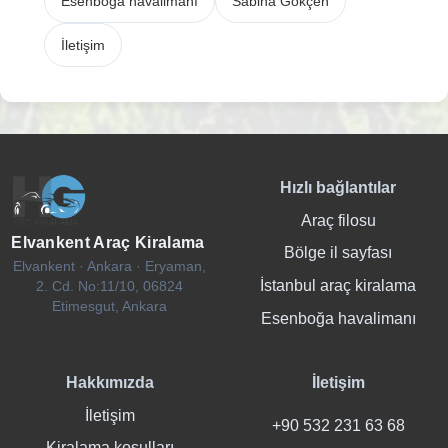
Esenboğa havalimanı
Sabiha Gökçen
İletişim
Hızlı bağlantılar
Araç filosu
Elvankent Araç Kiralama
Bölge il sayfası
Elvankent · Ankara · Eryaman,
İstanbul araç kiralama
2. Cd. No:11/10, 06824
Etimesgut, Ankara
Esenboğa havalimanı
Hakkımızda
İletişim
İletişim
+90 532 231 63 68
Kiralama koşulları