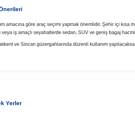
nerileri
ım amacına göre araç seçimi yapmak önemlidir. Şehir içi kısa me
ımı veya iş amaçlı seyahatlerde sedan, SUV ve geniş bagaj hacmin
tıkent ve Sincan güzergahlarında düzenli kullanım yapılacaksa y
k Yerler