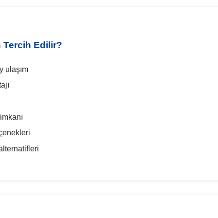
Tercih Edilir?
y ulaşım
ajı
 imkanı
çenekleri
ternatifleri