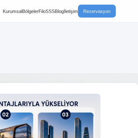
Kurumsal
Bölgeler
Filo
SSS
Blog
İletişim
Rezervasyon