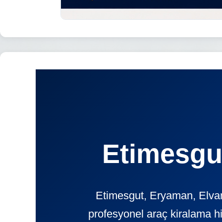
Etimesgut
Etimesgut, Eryaman, Elvank
profesyonel araç kiralama h