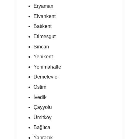
Eryaman
Elvankent
Batıkent
Etimesgut
Sincan
Yenikent
Yenimahalle
Demetevler
Ostim
İvedik
Çayyolu
Ümitköy
Bağlıca
Yapracık