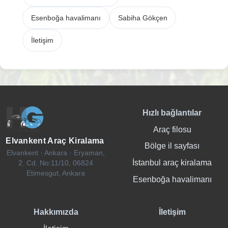
Esenboğa havalimanı
Sabiha Gökçen
İletişim
Hızlı bağlantılar
Araç filosu
Elvankent Araç Kiralama
Bölge il sayfası
Elvankent · Ankara · Eryaman,
İstanbul araç kiralama
2. Cd. No:11/10, 06824
Etimesgut, Ankara
Esenboğa havalimanı
Hakkımızda
İletişim