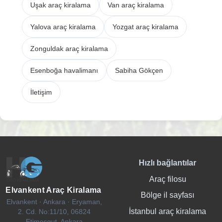
Uşak araç kiralama
Van araç kiralama
Yalova araç kiralama
Yozgat araç kiralama
Zonguldak araç kiralama
Esenboğa havalimanı
Sabiha Gökçen
İletişim
Hızlı bağlantılar
Araç filosu
Elvankent Araç Kiralama
Bölge il sayfası
Elvankent · Ankara · Eryaman,
İstanbul araç kiralama
2. Cd. No:11/10, 06824
Etimesgut, Ankara