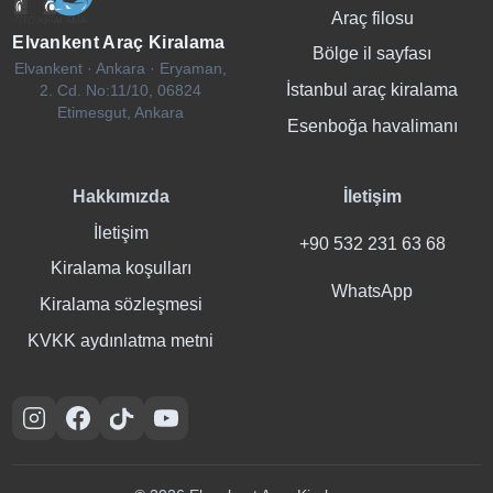
Araç filosu
Elvankent Araç Kiralama
Bölge il sayfası
Elvankent · Ankara · Eryaman,
İstanbul araç kiralama
2. Cd. No:11/10, 06824
Etimesgut, Ankara
Esenboğa havalimanı
Hakkımızda
İletişim
İletişim
+90 532 231 63 68
Kiralama koşulları
WhatsApp
Kiralama sözleşmesi
KVKK aydınlatma metni
Instagram
Facebook
TikTok
YouTube